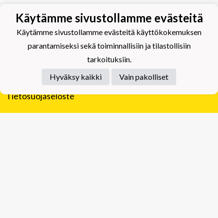
Käytämme sivustollamme evästeitä
Käytämme sivustollamme evästeitä käyttökokemuksen
parantamiseksi sekä toiminnallisiin ja tilastollisiin
tarkoituksiin.
Hyväksy kaikki
Vain pakolliset
Tietosuojaseloste
Tuplajäät Lippumäki - Rauhalahdentie 66, 70820
Kuopio
Tuplajäät Toivala - Tietäjäntie 2, 70900 Toivala
Powered by