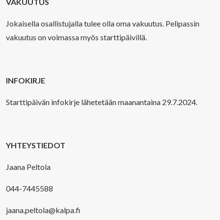
VAKUUTUS
Jokaisella osallistujalla tulee olla oma vakuutus. Pelipassin
vakuutus on voimassa myös starttipäivillä.
INFOKIRJE
Starttipäivän infokirje lähetetään maanantaina 29.7.2024.
YHTEYSTIEDOT
Jaana Peltola
044-7445588
jaana.peltola@kalpa.fi