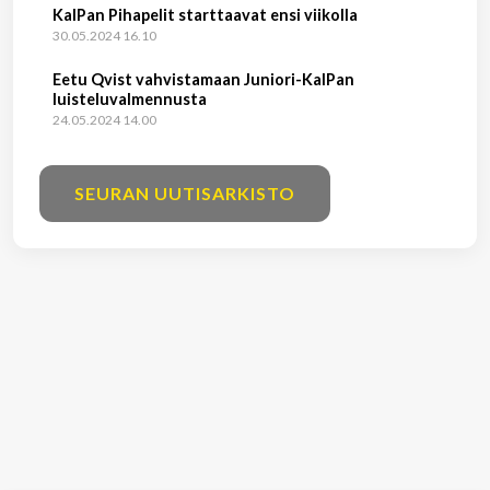
KalPan Pihapelit starttaavat ensi viikolla
30.05.2024 16.10
​Eetu Qvist vahvistamaan Juniori-KalPan
luisteluvalmennusta
24.05.2024 14.00
SEURAN UUTISARKISTO