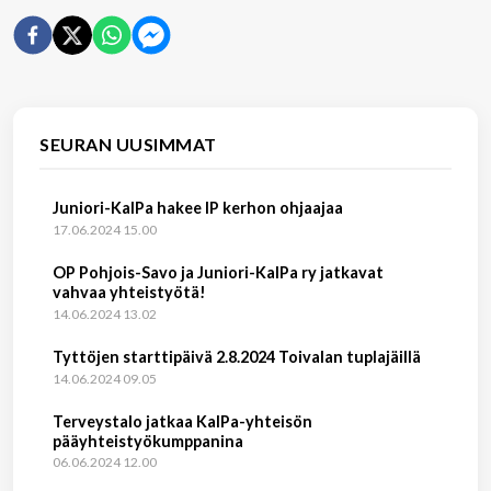
SEURAN UUSIMMAT
Juniori-KalPa hakee IP kerhon ohjaajaa
17.06.2024 15.00
OP Pohjois-Savo ja Juniori-KalPa ry jatkavat
vahvaa yhteistyötä!
14.06.2024 13.02
Tyttöjen starttipäivä 2.8.2024 Toivalan tuplajäillä
14.06.2024 09.05
Terveystalo jatkaa KalPa-yhteisön
pääyhteistyökumppanina
06.06.2024 12.00