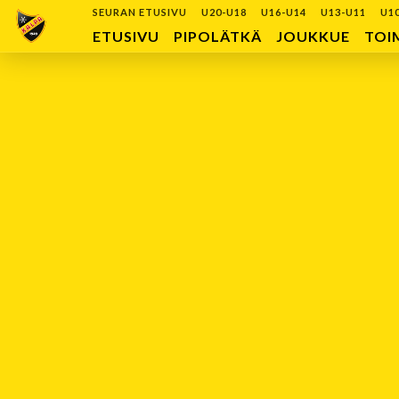
SEURAN ETUSIVU
U20-U18
U16-U14
U13-U11
U1
ETUSIVU
PIPOLÄTKÄ
JOUKKUE
TOI
VIIMEISIMMÄT OTTELUT
Ei otteluita
OTTELULISTA