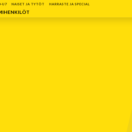
0-U7
NAISET JA TYTÖT
HARRASTE JA SPECIAL
MIHENKILÖT
TAPAHTUMAKALENTERI
Elokuu 2026
Ma
Ti
Ke
To
Pe
La
Su
27
28
29
30
31
1
2
3
4
5
6
7
8
9
10
11
12
13
14
15
16