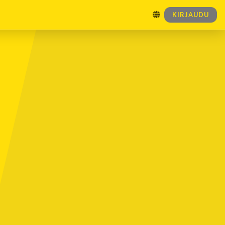
KIRJAUDU
TULEVAT TAPAHTUMAT
Ei tulevia tapahtumia