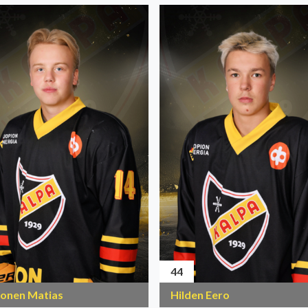
44
onen Matias
Hilden Eero