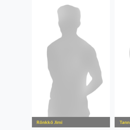
Rönkkö Jimi
Tann