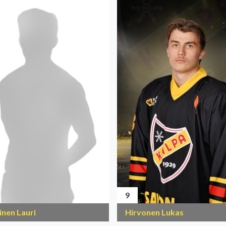
9
inen Lauri
Hirvonen Lukas