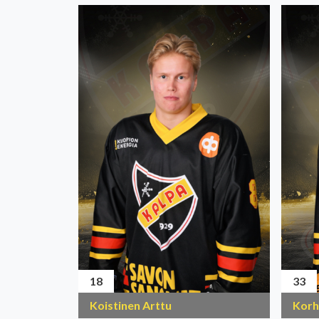
18
33
Koistinen Arttu
Korh