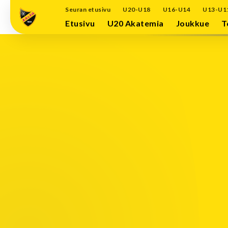
Seuran etusivu
U20-U18
U16-U14
U13-U1
Etusivu
U20 Akatemia
Joukkue
T
imeisimmät ottelut
otteluita
OTTELULISTA