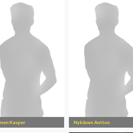
inen Kasper
Nykänen Antton