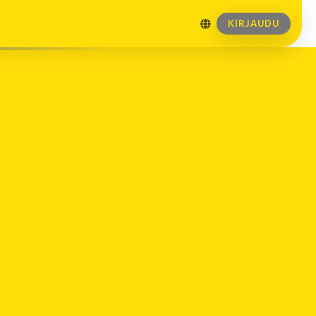
KIRJAUDU
Tulevat tapahtumat
Ottelu: U20 Akatemia, Pre Season games
08.08.202
07.0
Hermes – KalPa
Kokkola
Ottelu: U20 Akatemia, Pre Season games
15.08.202
11.15