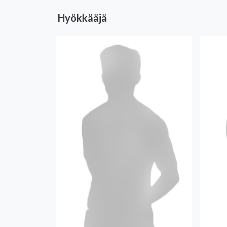
Hyökkääjä