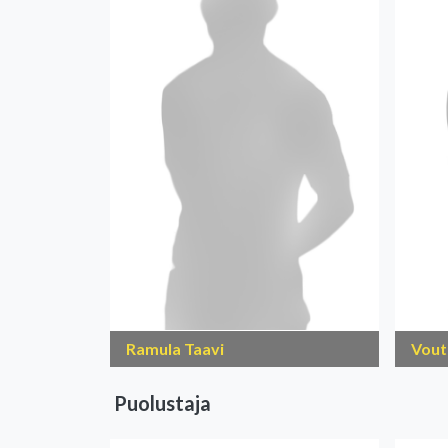
Ramula Taavi
Vout
Puolustaja