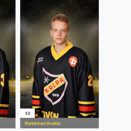
10
Riekkinen Iisakki