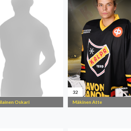
32
ilainen Oskari
Mäkinen Atte