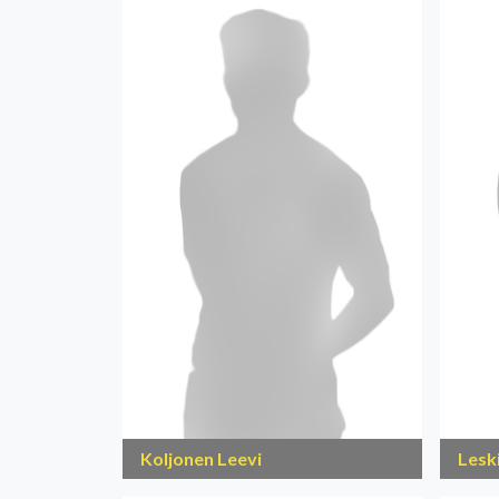
Koljonen Leevi
Lesk