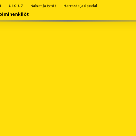
1
U10-U7
Naiset ja tytöt
Harraste ja Special
oimihenkilöt
Tapahtumakalenteri
Elokuu 2026
Ma
Ti
Ke
To
Pe
La
Su
27
28
29
30
31
1
2
8
3
4
5
6
7
9