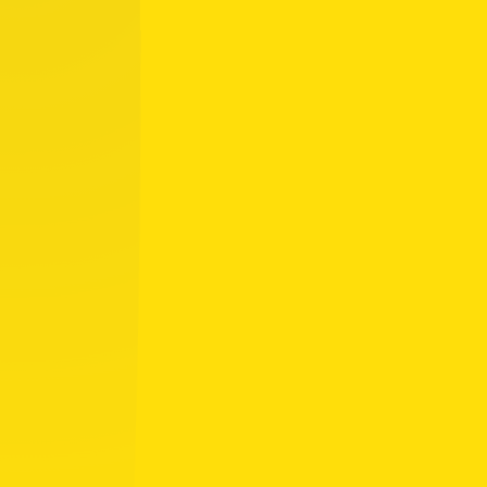
Tulevat tapahtumat
Ottelu: U18 Team, Harjoitusottelu
08.08.2026
11.45
KalPa – HyRi U18 ak
Toivala
Ottelu: U18 Team, Harjoitusottelu
09.08.2026
09.15
KalPa – HyRi U18 ak
Toivala