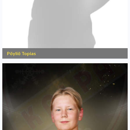
Pöyliö Topias