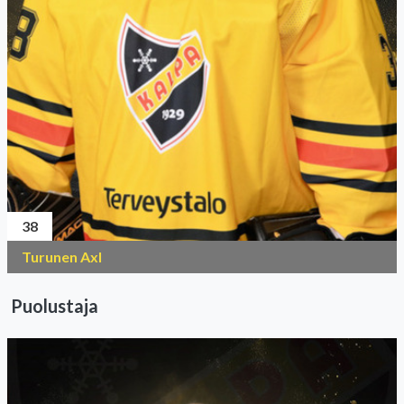
38
Turunen Axl
Puolustaja