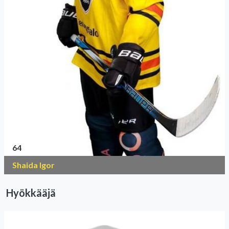
64
Shaida Igor
Hyökkääjä