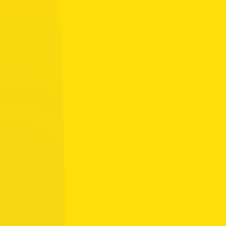
Tapahtumakalenteri
Elokuu 2026
Ma
Ti
Ke
To
Pe
La
Su
27
28
29
30
31
1
2
8
9
3
4
5
6
7
16
10
11
12
13
14
15
17
18
19
20
21
22
23
24
25
26
27
28
29
30
5
31
1
2
3
4
6
Ottelu
Harjoitus
Tapahtuma