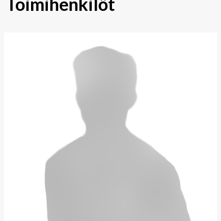
Toimihenkilöt