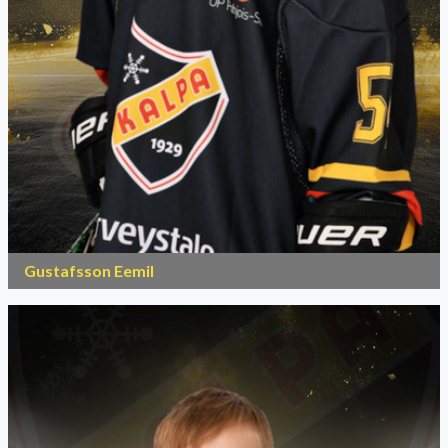
Gustafsson Eemil