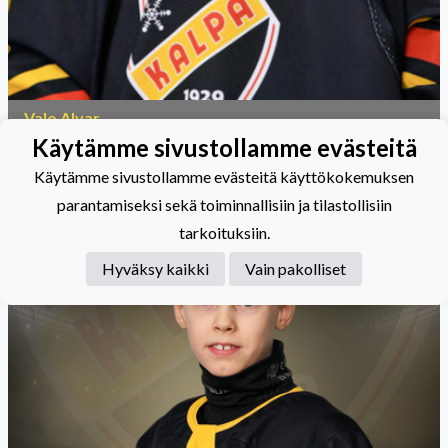
Valo Alvar
Käytämme sivustollamme evästeitä
Käytämme sivustollamme evästeitä käyttökokemuksen
parantamiseksi sekä toiminnallisiin ja tilastollisiin
tarkoituksiin.
Hyväksy kaikki
Vain pakolliset