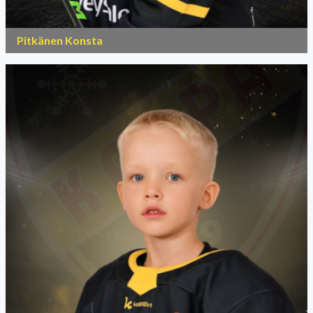
Pitkänen Konsta