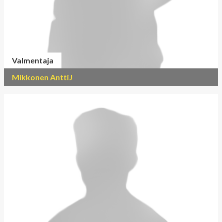
Valmentaja
Mikkonen AnttiJ