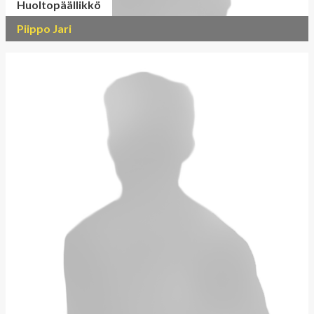
Huoltopäällikkö
Piippo Jari