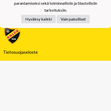
parantamiseksi sekä toiminnallisiin ja tilastollisiin
tarkoituksiin.
Hyväksy kaikki
Vain pakolliset
Tietosuojaseloste
Tuplajäät Lippumäki - Rauhalahdentie 66, 70820
Kuopio
Tuplajäät Toivala - Tietäjäntie 2, 70900 Toivala
Powered by