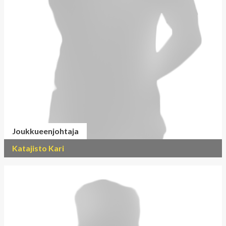
Joukkueenjohtaja
Katajisto Kari