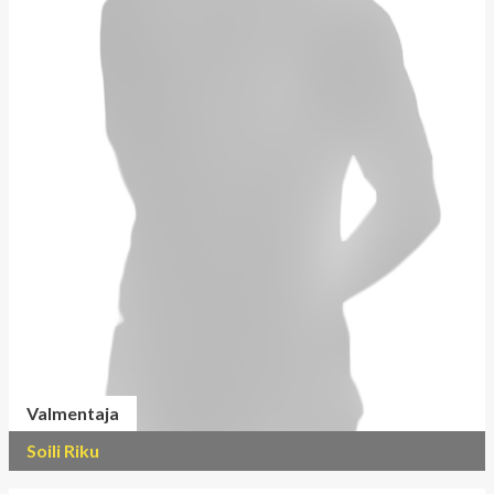
Valmentaja
Soili Riku