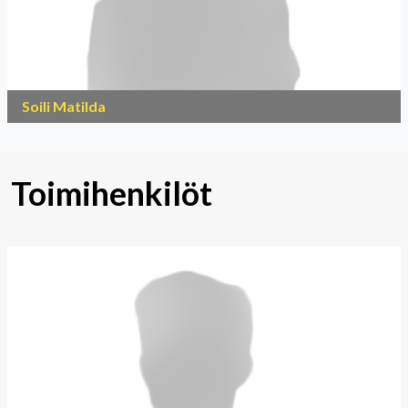
Soili Matilda
Toimihenkilöt