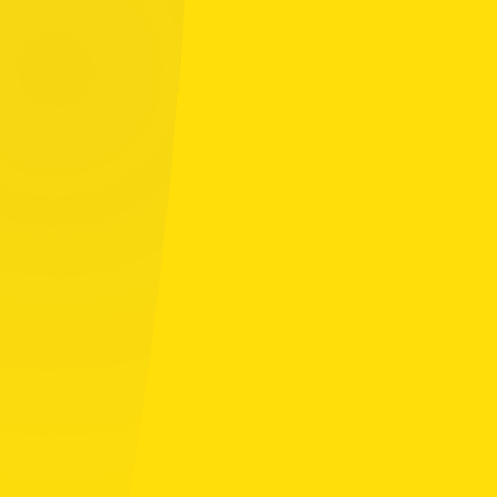
Tapahtumakalenteri
Elokuu 2026
Ma
Ti
Ke
To
Pe
La
Su
27
28
29
30
31
1
2
3
4
5
6
7
8
9
10
11
12
13
14
15
16
17
18
19
20
21
22
23
24
25
26
27
28
29
30
31
1
2
3
4
5
6
Ottelu
Harjoitus
Tapahtuma