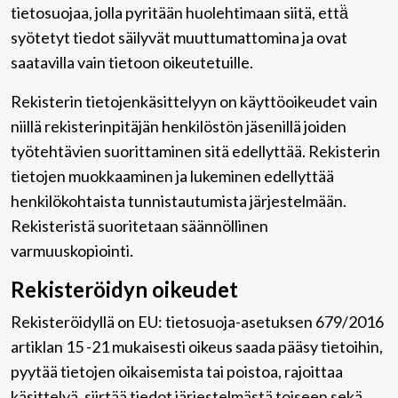
tietosuojaa, jolla pyritään huolehtimaan siitä, että̈
syötetyt tiedot säilyvät muuttumattomina ja ovat
saatavilla vain tietoon oikeutetuille.
Rekisterin tietojenkäsittelyyn on käyttöoikeudet vain
niillä rekisterinpitäjän henkilöstön jäsenillä joiden
työtehtävien suorittaminen sitä edellyttää. Rekisterin
tietojen muokkaaminen ja lukeminen edellyttää
henkilökohtaista tunnistautumista järjestelmään.
Rekisteristä suoritetaan säännöllinen
varmuuskopiointi.
Rekisteröidyn oikeudet
Rekisteröidyllä on EU: tietosuoja-asetuksen 679/2016
artiklan 15 -21 mukaisesti oikeus saada pääsy tietoihin,
pyytää tietojen oikaisemista tai poistoa, rajoittaa
käsittelyä, siirtää tiedot järjestelmästä toiseen sekä