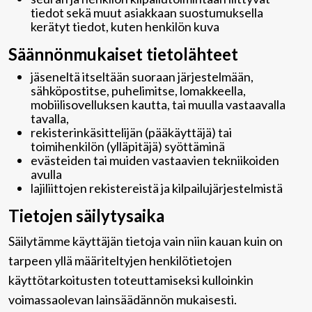
tiedot sekä muut asiakkaan suostumuksella
kerätyt tiedot, kuten henkilön kuva
Säännönmukaiset tietolähteet
jäseneltä itseltään suoraan järjestelmään,
sähköpostitse, puhelimitse, lomakkeella,
mobiilisovelluksen kautta, tai muulla vastaavalla
tavalla,
rekisterinkäsittelijän (pääkäyttäjä) tai
toimihenkilön (ylläpitäjä) syöttäminä
evästeiden tai muiden vastaavien tekniikoiden
avulla
lajiliittojen rekistereistä ja kilpailujärjestelmistä
Tietojen säilytysaika
Säilytämme käyttäjän tietoja vain niin kauan kuin on
tarpeen yllä määriteltyjen henkilötietojen
käyttötarkoitusten toteuttamiseksi kulloinkin
voimassaolevan lainsäädännön mukaisesti.