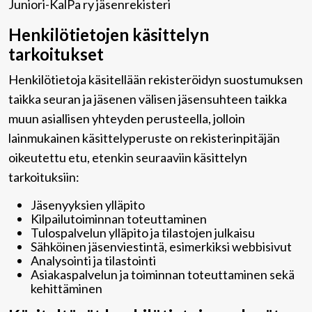
Juniori-KalPa ry jäsenrekisteri
Henkilötietojen käsittelyn
tarkoitukset
Henkilötietoja käsitellään rekisteröidyn suostumuksen
taikka seuran ja jäsenen välisen jäsensuhteen taikka
muun asiallisen yhteyden perusteella, jolloin
lainmukainen käsittelyperuste on rekisterinpitäjän
oikeutettu etu, etenkin seuraaviin käsittelyn
tarkoituksiin:
Jäsenyyksien ylläpito
Kilpailutoiminnan toteuttaminen
Tulospalvelun ylläpito ja tilastojen julkaisu
Sähköinen jäsenviestintä, esimerkiksi webbisivut
Analysointi ja tilastointi
Asiakaspalvelun ja toiminnan toteuttaminen sekä
kehittäminen