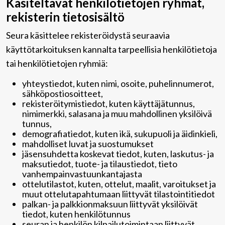
Käsiteltävät henkilötietojen ryhmät,
rekisterin tietosisältö
Seura käsittelee rekisteröidystä seuraavia
käyttötarkoituksen kannalta tarpeellisia henkilötietoja
tai henkilötietojen ryhmiä:
yhteystiedot, kuten nimi, osoite, puhelinnumerot,
sähköpostiosoitteet,
rekisteröitymistiedot, kuten käyttäjätunnus,
nimimerkki, salasana ja muu mahdollinen yksilöivä
tunnus,
demografiatiedot, kuten ikä, sukupuoli ja äidinkieli,
mahdolliset luvat ja suostumukset
jäsensuhdetta koskevat tiedot, kuten, laskutus- ja
maksutiedot, tuote- ja tilaustiedot, tieto
vanhempainvastuunkantajasta
ottelutilastot, kuten, ottelut, maalit, varoitukset ja
muut ottelutapahtumaan liittyvät tilastointitiedot
palkan- ja palkkionmaksuun liittyvät yksilöivät
tiedot, kuten henkilötunnus
seuran ja henkilön kilpailutoimintaan liittyvät