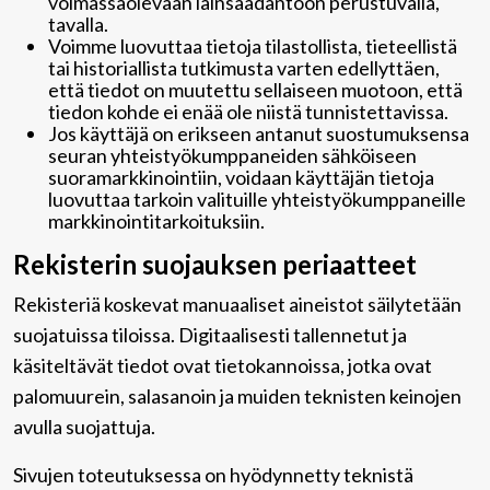
voimassaolevaan lainsäädäntöön perustuvalla,
tavalla.
Voimme luovuttaa tietoja tilastollista, tieteellistä
tai historiallista tutkimusta varten edellyttäen,
että tiedot on muutettu sellaiseen muotoon, että
tiedon kohde ei enää ole niistä tunnistettavissa.
Jos käyttäjä on erikseen antanut suostumuksensa
seuran yhteistyökumppaneiden sähköiseen
suoramarkkinointiin, voidaan käyttäjän tietoja
luovuttaa tarkoin valituille yhteistyökumppaneille
markkinointitarkoituksiin.
Rekisterin suojauksen periaatteet
Rekisteriä koskevat manuaaliset aineistot säilytetään
suojatuissa tiloissa. Digitaalisesti tallennetut ja
käsiteltävät tiedot ovat tietokannoissa, jotka ovat
palomuurein, salasanoin ja muiden teknisten keinojen
avulla suojattuja.
Sivujen toteutuksessa on hyödynnetty teknistä