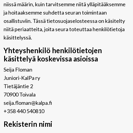
niissä määrin, kuin tarvitsemme niitä ylläpitääksemme
ja hoitaaksemme suhdetta seuran toimintaan
osallistuviin. Tässä tietosuojaselosteessa on käsitelty
niitä periaatteita, joita seura toteuttaa henkilötietoja
käsittelyssä.
Yhteyshenkilö henkilötietojen
käsittelyä koskevissa asioissa
Seija Floman
Juniori-KalPa ry
Tietäjäntie 2
70900 Toivala
seija.floman@kalpa.fi
+358 440 540810
Rekisterin nimi