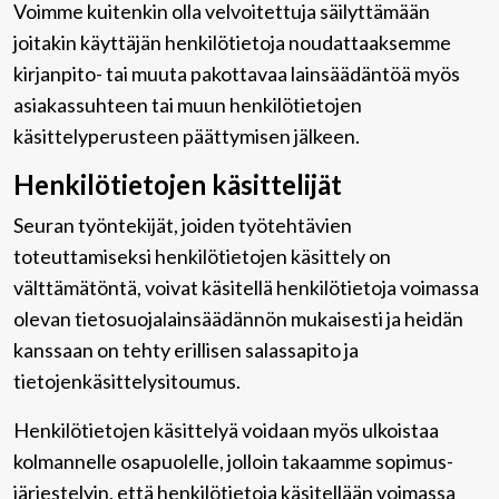
Voimme kuitenkin olla velvoitettuja säilyttämään
joitakin käyttäjän henkilötietoja noudattaaksemme
kirjanpito- tai muuta pakottavaa lainsäädäntöä myös
asiakassuhteen tai muun henkilötietojen
käsittelyperusteen päättymisen jälkeen.
Henkilötietojen käsittelijät
Seuran työntekijät, joiden työtehtävien
toteuttamiseksi henkilötietojen käsittely on
välttämätöntä, voivat käsitellä henkilötietoja voimassa
olevan tietosuojalainsäädännön mukaisesti ja heidän
kanssaan on tehty erillisen salassapito ja
tietojenkäsittelysitoumus.
Henkilötietojen käsittelyä voidaan myös ulkoistaa
kolmannelle osapuolelle, jolloin takaamme sopimus-
järjestelyin, että henkilötietoja käsitellään voimassa