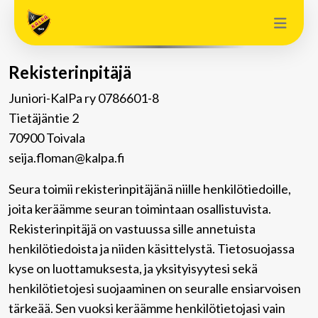
Rekisterinpitäjä
Juniori-KalPa ry 0786601-8
Tietäjäntie 2
70900 Toivala
seija.floman@kalpa.fi
Seura toimii rekisterinpitäjänä niille henkilötiedoille,
joita keräämme seuran toimintaan osallistuvista.
Rekisterinpitäjä on vastuussa sille annetuista
henkilötiedoista ja niiden käsittelystä. Tietosuojassa
kyse on luottamuksesta, ja yksityisyytesi sekä
henkilötietojesi suojaaminen on seuralle ensiarvoisen
tärkeää. Sen vuoksi keräämme henkilötietojasi vain