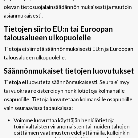
olevan tietosuojalainsäädännön mukaisesti ja muutoin
asianmukaisesti.
Tietojen siirto EU:n tai Euroopan
talousalueen ulkopuolelle
Tietoja ei siirretä säännönmukaisesti EU:n ja Euroopan
talousalueen ulkopuolelle.
Säännönmukaiset tietojen luovutukset
Tietoja ei luovuteta säännönmukaisesti. Seura ei myy
tai vuokraa rekisteröidyn henkilötietoja kolmansille
osapuolille. Tietoja luovutetaan kolmansille osapuolille
vain seuraavissa tapauksissa:
Voimme luovuttaa käyttäjän henkilötietoja
toimivaltaisten viranomaisten tai muiden tahojen
esittämien vaatimusten edellyttämällä, kulloinkin