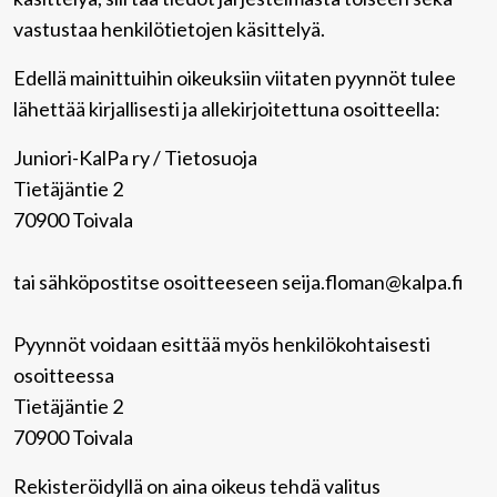
vastustaa henkilötietojen käsittelyä.
Edellä mainittuihin oikeuksiin viitaten pyynnöt tulee
lähettää kirjallisesti ja allekirjoitettuna osoitteella:
Juniori-KalPa ry / Tietosuoja
Tietäjäntie 2
70900 Toivala
tai sähköpostitse osoitteeseen seija.floman@kalpa.fi
Pyynnöt voidaan esittää myös henkilökohtaisesti
osoitteessa
Tietäjäntie 2
70900 Toivala
Rekisteröidyllä on aina oikeus tehdä valitus