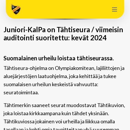
Juniori-KalPa on Tähtiseura / viimeisin
auditointi suoritettu: kevät 2024
Suomalainen urheilu loistaa tähtiseurassa.
Tähtiseura-ohjelma on Olympiakomitean, lajiliittojen ja
aluejärjestöjen laatuohjelma, joka kehittää ja tukee
suomalaisen urheilun keskeistä vahvuutta:
seuratoimintaa.
Tähtimerkin saaneet seurat muodostavat Tähtikuvion,
joka loistaa kirkkaampana kuin tähdet yksinään.
Tähtikuviossa jokainen voi urheilla ja liikkua omalla
tasollaan ja kohti omia tavoitteitaan yhä suuremman