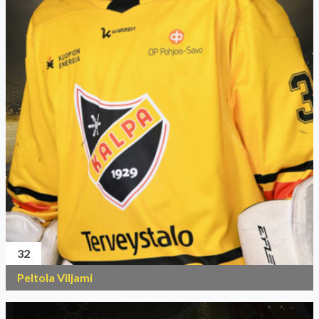
32
Peltola Viljami