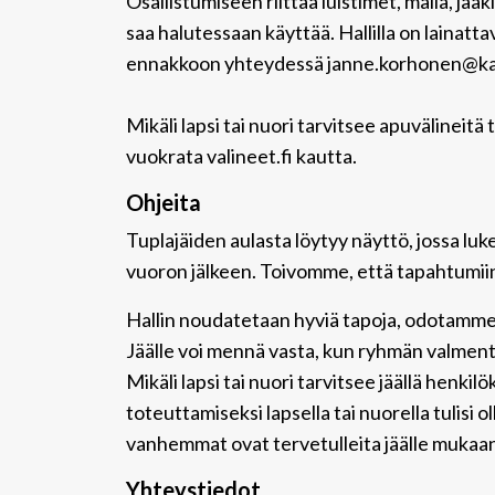
Osallistumiseen riittää luistimet, maila, jää
saa halutessaan käyttää. Hallilla on lainatta
ennakkoon yhteydessä janne.korhonen@kal
Mikäli lapsi tai nuori tarvitsee apuvälineitä
vuokrata valineet.fi kautta.
Ohjeita
Tuplajäiden aulasta löytyy näyttö, jossa lu
vuoron jälkeen. Toivomme, että tapahtumiin 
Hallin noudatetaan hyviä tapoja, odotamme 
Jäälle voi mennä vasta, kun ryhmän valment
Mikäli lapsi tai nuori tarvitsee jäällä henk
toteuttamiseksi lapsella tai nuorella tulisi
vanhemmat ovat tervetulleita jäälle mukaan t
Yhteystiedot