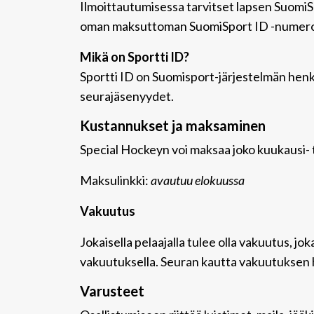
Ilmoittautumisessa tarvitset lapsen SuomiS
oman maksuttoman SuomiSport ID -numeron k
Mikä on Sportti ID?
Sportti ID on Suomisport-järjestelmän henkil
seurajäsenyydet.
Kustannukset ja maksaminen
Special Hockeyn voi maksaa joko kuukausi-
Maksulinkki:
avautuu elokuussa
Vakuutus
Jokaisella pelaajalla tulee olla vakuutus, jo
vakuutuksella. Seuran kautta vakuutuksen hi
Varusteet