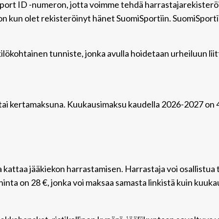
port ID -numeron, jotta voimme tehdä harrastajarekisteröi
un olet rekisteröinyt hänet SuomiSportiin. SuomiSportii
ökohtainen tunniste, jonka avulla hoidetaan urheiluun liitt
 tai kertamaksuna. Kuukausimaksu kaudella 2026-2027 on 4
ka kattaa jääkiekon harrastamisen. Harrastaja voi osallistua
nta on 28 €, jonka voi maksaa samasta linkistä kuin kuukau