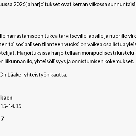
ussa 2026 ja harjoitukset ovat kerran viikossa sunnuntaisi
e harrastamiseen tukea tarvitseville lapsille ja nuorille yl
tai sosiaalisen tilanteen vuoksi on vaikea osallistua yleises
stelijat. Harjoituksissa harjoitellaan monipuolisesti luistelu
 liikunnan ilo, yhteisöllisyys ja onnistumisen kokemukset.
On Lääke -yhteistyön kautta.
lkaen
3.15-14.15
27