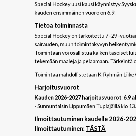
Special Hockey uusi kausi käynnistyy Syysku
kauden ensimmäinen vuoro on 6.9.
Tietoa toiminnasta
Special Hockey on tarkoitettu 7–29 -vuotiaill
sairauden, muun toimintakyvyn heikentymisen 
Toimintaan voi osallistua kaiken tasoiset lui
tekemään maaleja ja pelaamaan. Tärkeintä on
Toimintaa mahdollistetaan K-Ryhmän Liike 
Harjoitusvuorot
Kauden 2026-2027 harjoitusvuorot: 6.9 a
- Sunnuntaisin Lippumäen Tuplajäillä klo 1
Ilmoittautuminen kaudelle 2026-20
Ilmoittautuminen:
TÄSTÄ