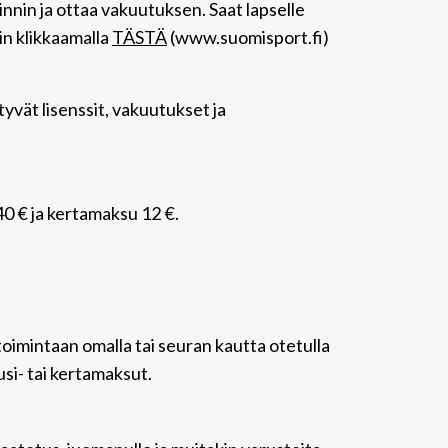
nnin ja ottaa vakuutuksen. Saat lapselle
n klikkaamalla
TÄSTÄ
(www.suomisport.fi)
yvät lisenssit, vakuutukset ja
0 € ja kertamaksu 12 €.
 toimintaan omalla tai seuran kautta otetulla
si- tai kertamaksut.