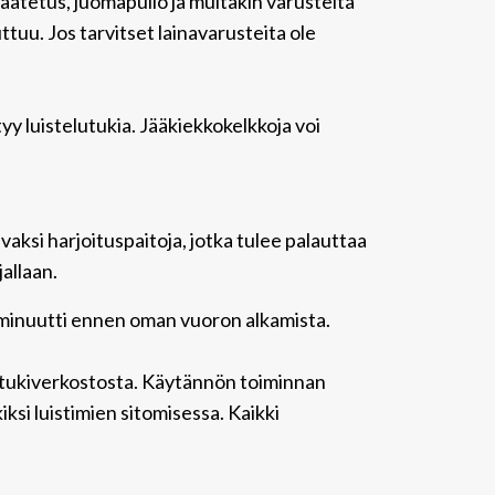
 vaatetus, juomapullo ja muitakin varusteita
uttuu. Jos tarvitset lainavarusteita ole
tyy luistelutukia. Jääkiekkokelkkoja voi
aksi harjoituspaitoja, jotka tulee palauttaa
allaan.
 minuutti ennen oman vuoron alkamista.
ren tukiverkostosta. Käytännön toiminnan
ksi luistimien sitomisessa. Kaikki