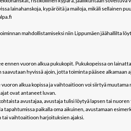
kiekkohanskat, ristikollinen kypärä, jääliikuntaan soveltuva
vissa lainahanskoja, kypäröitä ja mailoja, mikäli sellainen pu
pa.fi
 toiminnan mahdollistamiseksi niin Lippumäen jäähallilta löy
kee ennen vuoron alkua pukukopit. Pukukopeissa on lainattav
saavutaan hyvissä ajoin, jotta toiminta pääsee alkamaan aj
vuoron alkua kopissa ja vaihtoaitioon voi siirtyä muutama
ajat ovat antaneet luvan.
ilökohtaista avustajaa, avustaja tulisi löytyä lapsen tai nuo
 olla tapahtumissa paikalla oma aikuinen, avustamaan esimerki
ai vaihtoaitioon harjoituksien ajaksi.