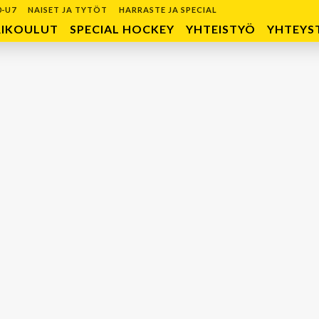
0-U7
NAISET JA TYTÖT
HARRASTE JA SPECIAL
RIKOULUT
SPECIAL HOCKEY
YHTEISTYÖ
YHTEYS