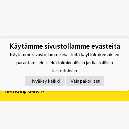
Käytämme sivustollamme evästeitä
Käytämme sivustollamme evästeitä käyttökokemuksen
parantamiseksi sekä toiminnallisiin ja tilastollisiin
tarkoituksiin.
Hyväksy kaikki
Vain pakolliset
Tietosuojaseloste
Tuplajäät Lippumäki - Rauhalahdentie 66, 70820
Kuopio
Tuplajäät Toivala - Tietäjäntie 2, 70900 Toivala