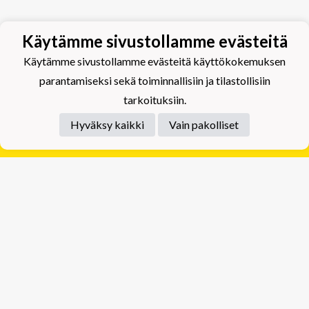
Käytämme sivustollamme evästeitä
Käytämme sivustollamme evästeitä käyttökokemuksen
parantamiseksi sekä toiminnallisiin ja tilastollisiin
tarkoituksiin.
Hyväksy kaikki
Vain pakolliset
Tietosuojaseloste
Tuplajäät Lippumäki - Rauhalahdentie 66, 70820
Kuopio
Tuplajäät Toivala - Tietäjäntie 2, 70900 Toivala
Powered by