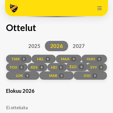
Ottelut
2026
2025
2027
TAM
HEL
MAA
HUH
0
0
0
0
ELO
TOU
KES
HEI
SYY
0
0
0
0
0
LOK
MAR
JOU
0
0
0
Elokuu 2026
Ei otteluita