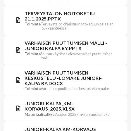
TERVEYSTALON HOITOKETJU
21.1.2025.PPTX
Toiminta
Terveystalon ohjeistus hoitoketjuun pelaajan
loukkaantuessa
VARHAISEN PUUTTUMISEN MALLI -
JUNIORI KALPA RY.PPTX
Toiminta
Seuran käytössä olevavrhaisen puuttumisen
malli
VARHAISEN PUUTTUMISEN
KESKUSTELU -LOMAKE JUNIORI-
KALPA RY.DOCX
Toiminta
Varhaisen puuttumisen keskustelulomake
JUNIORI-KALPA_KM-
KORVAUS_2025.XLSX
Materiaalisalkku
Vuoden 2025 km-korvaus lomake
JUNIORI-KALPA KM-KORVAUS