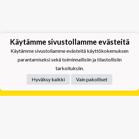
Käytämme sivustollamme evästeitä
Käytämme sivustollamme evästeitä käyttökokemuksen
parantamiseksi sekä toiminnallisiin ja tilastollisiin
tarkoituksiin.
Hyväksy kaikki
Vain pakolliset
Tietosuojaseloste
Tuplajäät Lippumäki - Rauhalahdentie 66, 70820
Kuopio
Tuplajäät Toivala - Tietäjäntie 2, 70900 Toivala