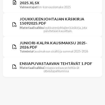
2025.XLSX
Valmentajat
Km-korvauslomake 2025
JOUKKUEENJOHTAJAN KÄSIKIRJA
15092025.PDF
Materiaalisalkku
Joukkueenjohtajien käsikirja, jota
päivitetään kausittain.
JUNIORI-KALPA KAUSIMAKSU 2025-
2026.PDF
Toiminta
Kausimaksun sisältö ja summat 2025-2026
ENSIAPUVASTAAVAN TEHTÄVÄT 1.PDF
Materiaalisalkku
Ensiapuvastaavan tehtävät
ottelutapahtumissa