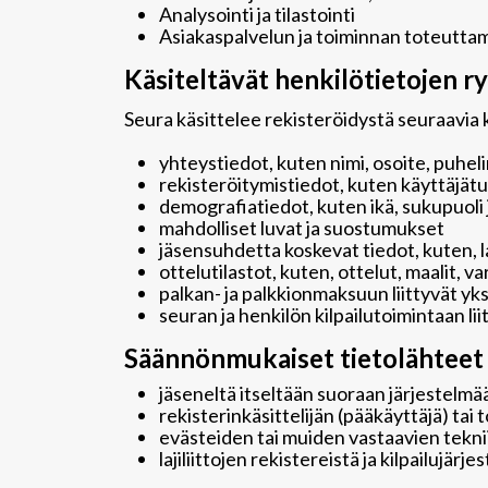
Analysointi ja tilastointi
Asiakaspalvelun ja toiminnan toteutta
Käsiteltävät henkilötietojen ry
Seura käsittelee rekisteröidystä seuraavia k
yhteystiedot, kuten nimi, osoite, puhe
rekisteröitymistiedot, kuten käyttäjätu
demografiatiedot, kuten ikä, sukupuoli ja
mahdolliset luvat ja suostumukset
jäsensuhdetta koskevat tiedot, kuten, l
ottelutilastot, kuten, ottelut, maalit, v
palkan- ja palkkionmaksuun liittyvät yk
seuran ja henkilön kilpailutoimintaan l
Säännönmukaiset tietolähteet
jäseneltä itseltään suoraan järjestelmää
rekisterinkäsittelijän (pääkäyttäjä) tai 
evästeiden tai muiden vastaavien tekni
lajiliittojen rekistereistä ja kilpailujärje