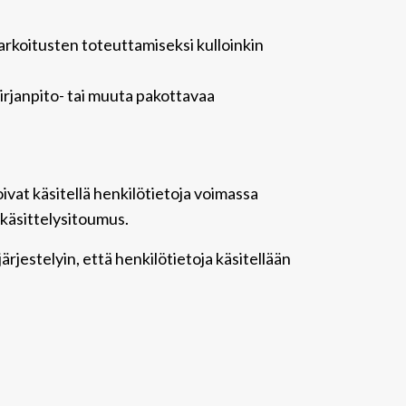
tarkoitusten toteuttamiseksi kulloinkin
irjanpito- tai muuta pakottavaa
ivat käsitellä henkilötietoja voimassa
nkäsittelysitoumus.
rjestelyin, että henkilötietoja käsitellään