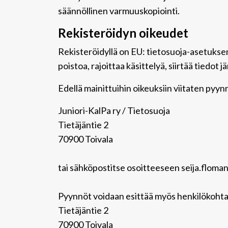
säännöllinen varmuuskopiointi.
Rekisteröidyn oikeudet
Rekisteröidyllä on EU: tietosuoja-asetuksen
poistoa, rajoittaa käsittelyä, siirtää tiedot
Edellä mainittuihin oikeuksiin viitaten pyynnö
Juniori-KalPa ry / Tietosuoja
Tietäjäntie 2
70900 Toivala
tai sähköpostitse osoitteeseen seija.floma
Pyynnöt voidaan esittää myös henkilökohta
Tietäjäntie 2
70900 Toivala