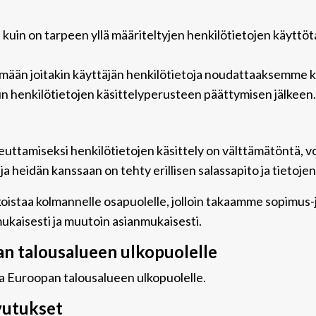
n kuin on tarpeen yllä määriteltyjen henkilötietojen käyttö
tämään joitakin käyttäjän henkilötietoja noudattaaksemme k
n henkilötietojen käsittelyperusteen päättymisen jälkeen.
euttamiseksi henkilötietojen käsittely on välttämätöntä, vo
a heidän kanssaan on tehty erillisen salassapito ja tietoje
oistaa kolmannelle osapuolelle, jolloin takaamme sopimus-jä
kaisesti ja muutoin asianmukaisesti.
pan talousalueen ulkopuolelle
ja Euroopan talousalueen ulkopuolelle.
vutukset