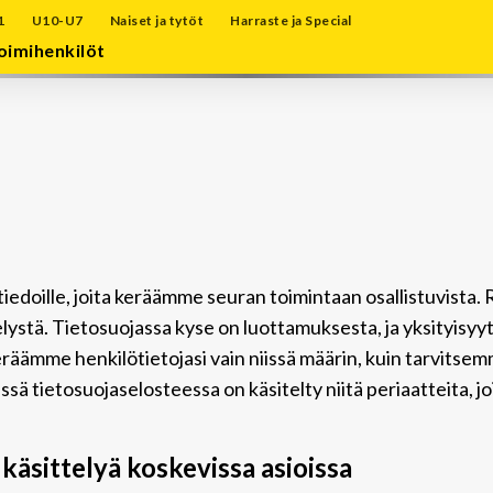
1
U10-U7
Naiset ja tytöt
Harraste ja Special
oimihenkilöt
ötiedoille, joita keräämme seuran toimintaan osallistuvista. 
elystä. Tietosuojassa kyse on luottamuksesta, ja yksityisyy
keräämme henkilötietojasi vain niissä määrin, kuin tarvits
ssä tietosuojaselosteessa on käsitelty niitä periaatteita, j
käsittelyä koskevissa asioissa