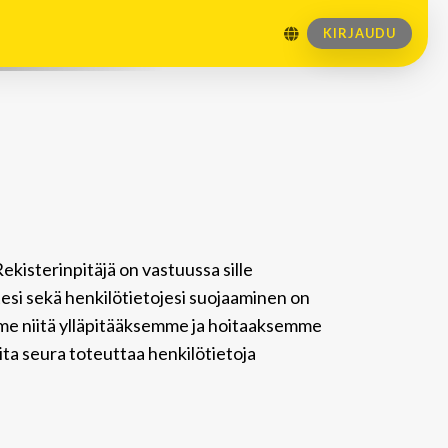
KIRJAUDU
Rekisterinpitäjä on vastuussa sille
tesi sekä henkilötietojesi suojaaminen on
emme niitä ylläpitääksemme ja hoitaaksemme
oita seura toteuttaa henkilötietoja