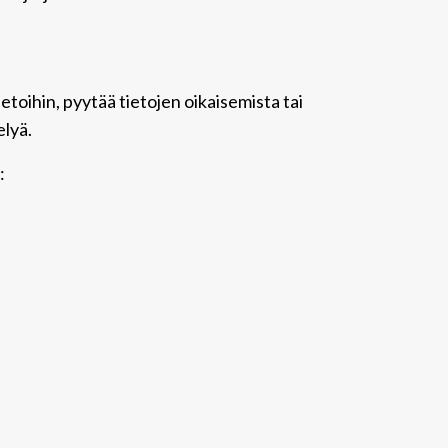
toihin, pyytää tietojen oikaisemista tai
elyä.
: