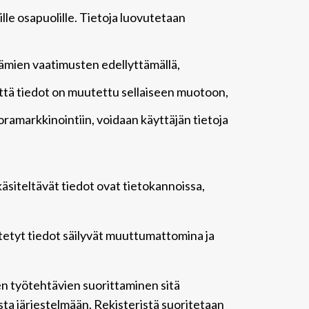
lle osapuolille. Tietoja luovutetaan
tämien vaatimusten edellyttämällä,
, että tiedot on muutettu sellaiseen muotoon,
amarkkinointiin, voidaan käyttäjän tietoja
 käsiteltävät tiedot ovat tietokannoissa,
ötetyt tiedot säilyvät muuttumattomina ja
den työtehtävien suorittaminen sitä
ta järjestelmään. Rekisteristä suoritetaan