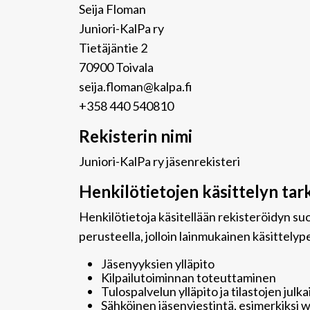
Seija Floman
Juniori-KalPa ry
Tietäjäntie 2
70900 Toivala
seija.floman@kalpa.fi
+358 440 540810
Rekisterin nimi
Juniori-KalPa ry jäsenrekisteri
Henkilötietojen käsittelyn tar
Henkilötietoja käsitellään rekisteröidyn s
perusteella, jolloin lainmukainen käsittelyp
Jäsenyyksien ylläpito
Kilpailutoiminnan toteuttaminen
Tulospalvelun ylläpito ja tilastojen julka
Sähköinen jäsenviestintä, esimerkiksi 