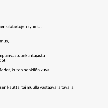
henkilötietojen ryhmiä:
nnus,
nhempainvastuunkantajasta
edot
tiedot, kuten henkilön kuva
en kautta, tai muulla vastaavalla tavalla,