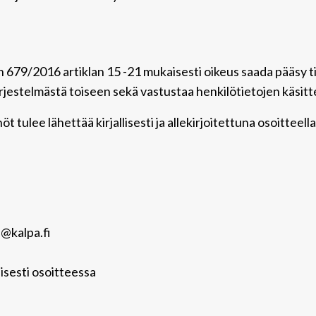
 679/2016 artiklan 15 -21 mukaisesti oikeus saada pääsy tie
 järjestelmästä toiseen sekä vastustaa henkilötietojen käsitt
t tulee lähettää kirjallisesti ja allekirjoitettuna osoitteella
n@kalpa.fi
isesti osoitteessa