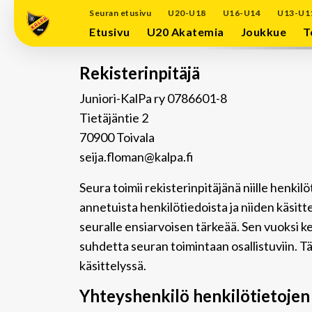
Seuran etusivu
U20-U18
U16-U14
U13-U1
Etusivu
U20 Akatemia
Joukkue
T
Rekisterinpitäjä
Juniori-KalPa ry 0786601-8
Tietäjäntie 2
70900 Toivala
seija.floman@kalpa.fi
Seura toimii rekisterinpitäjänä niille henkil
annetuista henkilötiedoista ja niiden käsitt
seuralle ensiarvoisen tärkeää. Sen vuoksi 
suhdetta seuran toimintaan osallistuviin. Tä
käsittelyssä.
Yhteyshenkilö henkilötietojen 