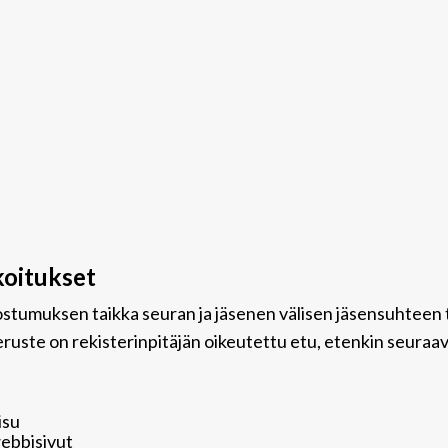
koitukset
uostumuksen taikka seuran ja jäsenen välisen jäsensuhteen 
eruste on rekisterinpitäjän oikeutettu etu, etenkin seuraavi
isu
webbisivut