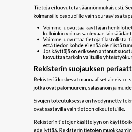
Tietoja ei luovuteta säännönmukaisesti. Seu
kolmansille osapuolille vain seuraavissa tap
Voimme luovuttaa käyttäjän henkilötiet
kulloinkin voimassaolevaan lainsäädäntö
Voimme luovuttaa tietoja tilastollista, 
että tiedon kohde ei enää ole niistä tun
Jos käyttäjä on erikseen antanut suos
luovuttaa tarkoin valituille yhteistyök
Rekisterin suojauksen periaat
Rekisteriä koskevat manuaaliset aineistot säi
jotka ovat palomuurein, salasanoin ja muide
Sivujen toteutuksessa on hyödynnetty teknist
ovat saatavilla vain tietoon oikeutetuille.
Rekisterin tietojenkäsittelyyn on käyttöoike
edellyttää. Rekisterin tietojen muokkaamin