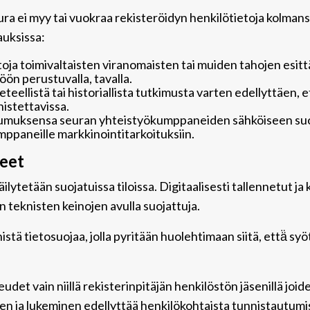
ra ei myy tai vuokraa rekisteröidyn henkilötietoja kolmansi
auksissa:
oja toimivaltaisten viranomaisten tai muiden tahojen esit
ön perustuvalla, tavalla.
tieteellistä tai historiallista tutkimusta varten edellyttäen
nistettavissa.
tumuksensa seuran yhteistyökumppaneiden sähköiseen suor
umppaneille markkinointitarkoituksiin.
teet
lytetään suojatuissa tiloissa. Digitaalisesti tallennetut ja
n teknisten keinojen avulla suojattuja.
ä tietosuojaa, jolla pyritään huolehtimaan siitä, että̈ sy
udet vain niillä rekisterinpitäjän henkilöstön jäsenillä joi
en ja lukeminen edellyttää henkilökohtaista tunnistautumis