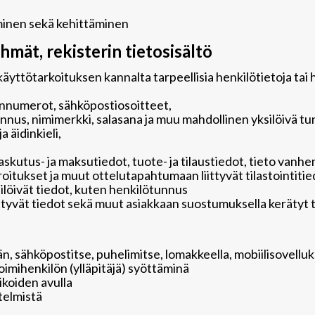
minen sekä kehittäminen
hmät, rekisterin tietosisältö
äyttötarkoituksen kannalta tarpeellisia henkilötietoja tai 
linnumerot, sähköpostiosoitteet,
nnus, nimimerkki, salasana ja muu mahdollinen yksilöivä tu
 äidinkieli,
askutus- ja maksutiedot, tuote- ja tilaustiedot, tieto va
aroitukset ja muut ottelutapahtumaan liittyvät tilastointiti
silöivät tiedot, kuten henkilötunnus
iittyvät tiedot sekä muut asiakkaan suostumuksella kerätyt 
n, sähköpostitse, puhelimitse, lomakkeella, mobiilisovelluks
toimihenkilön (ylläpitäjä) syöttäminä
ikoiden avulla
stelmistä