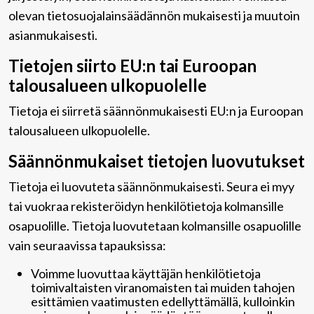
olevan tietosuojalainsäädännön mukaisesti ja muutoin
asianmukaisesti.
Tietojen siirto EU:n tai Euroopan
talousalueen ulkopuolelle
Tietoja ei siirretä säännönmukaisesti EU:n ja Euroopan
talousalueen ulkopuolelle.
Säännönmukaiset tietojen luovutukset
Tietoja ei luovuteta säännönmukaisesti. Seura ei myy
tai vuokraa rekisteröidyn henkilötietoja kolmansille
osapuolille. Tietoja luovutetaan kolmansille osapuolille
vain seuraavissa tapauksissa:
Voimme luovuttaa käyttäjän henkilötietoja
toimivaltaisten viranomaisten tai muiden tahojen
esittämien vaatimusten edellyttämällä, kulloinkin