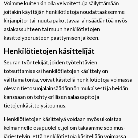
Voimme kuitenkin olla velvoitettuja säilyttämään
joitakin käyttäjän henkilötietoja noudattaaksemme
kirjanpito- tai muuta pakottavaa lainsäädäntöä myös
asiakassuhteen tai muun henkilötietojen
käsittelyperusteen päättymisen jälkeen.
Henkilötietojen käsittelijät
Seuran työntekijät, joiden työtehtävien
toteuttamiseksi henkilötietojen käsittely on
välttämätöntä, voivat käsitellä henkilötietoja voimassa
olevan tietosuojalainsäädännön mukaisesti ja heidän
kanssaan on tehty erillisen salassapito ja
tietojenkäsittelysitoumus.
Henkilötietojen käsittelyä voidaan myös ulkoistaa
kolmannelle osapuolelle, jolloin takaamme sopimus-
järjestelyin, että henkilötietoja käsitellään voimassa