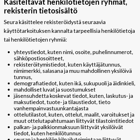
Käsiteltävät henkilötietojen ryhmät,
rekisterin tietosisältö
Seura käsittelee rekisteröidystä seuraavia
käyttötarkoituksen kannalta tarpeellisia henkilötietoja
tai henkilötietojen ryhmiä:
yhteystiedot, kuten nimi, osoite, puhelinnumerot,
sähköpostiosoitteet,
rekisteröitymistiedot, kuten käyttäjätunnus,
nimimerkki, salasana ja muu mahdollinen yksilöivä
tunnus,
demografiatiedot, kuten ikä, sukupuoli ja äidinkieli,
mahdolliset luvat ja suostumukset
jäsensuhdetta koskevat tiedot, kuten, laskutus- ja
maksutiedot, tuote- ja tilaustiedot, tieto
vanhempainvastuunkantajasta
ottelutilastot, kuten, ottelut, maalit, varoitukset ja
muut ottelutapahtumaan liittyvät tilastointitiedot
palkan- ja palkkionmaksuun liittyvät yksilöivät
tiedot, kuten henkilötunnus
seuran ja henkilön kilpailutoimintaan liittyvät