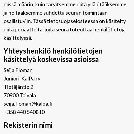
niissä määrin, kuin tarvitsemme niitä ylläpitääksemme
ja hoitaaksemme suhdetta seuran toimintaan
osallistuviin. Tässä tietosuojaselosteessa on käsitelty
niitä periaatteita, joita seura toteuttaa henkilötietoja
käsittelyssä.
Yhteyshenkilö henkilötietojen
käsittelyä koskevissa asioissa
Seija Floman
Juniori-KalPa ry
Tietäjäntie 2
70900 Toivala
seija.floman@kalpa.fi
+358 440 540810
Rekisterin nimi