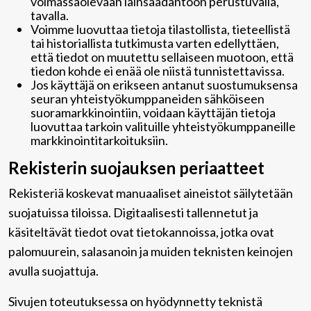
voimassaolevaan lainsäädäntöön perustuvalla,
tavalla.
Voimme luovuttaa tietoja tilastollista, tieteellistä
tai historiallista tutkimusta varten edellyttäen,
että tiedot on muutettu sellaiseen muotoon, että
tiedon kohde ei enää ole niistä tunnistettavissa.
Jos käyttäjä on erikseen antanut suostumuksensa
seuran yhteistyökumppaneiden sähköiseen
suoramarkkinointiin, voidaan käyttäjän tietoja
luovuttaa tarkoin valituille yhteistyökumppaneille
markkinointitarkoituksiin.
Rekisterin suojauksen periaatteet
Rekisteriä koskevat manuaaliset aineistot säilytetään
suojatuissa tiloissa. Digitaalisesti tallennetut ja
käsiteltävät tiedot ovat tietokannoissa, jotka ovat
palomuurein, salasanoin ja muiden teknisten keinojen
avulla suojattuja.
Sivujen toteutuksessa on hyödynnetty teknistä