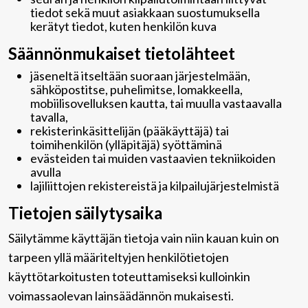
tiedot sekä muut asiakkaan suostumuksella
kerätyt tiedot, kuten henkilön kuva
Säännönmukaiset tietolähteet
jäseneltä itseltään suoraan järjestelmään,
sähköpostitse, puhelimitse, lomakkeella,
mobiilisovelluksen kautta, tai muulla vastaavalla
tavalla,
rekisterinkäsittelijän (pääkäyttäjä) tai
toimihenkilön (ylläpitäjä) syöttäminä
evästeiden tai muiden vastaavien tekniikoiden
avulla
lajiliittojen rekistereistä ja kilpailujärjestelmistä
Tietojen säilytysaika
Säilytämme käyttäjän tietoja vain niin kauan kuin on
tarpeen yllä määriteltyjen henkilötietojen
käyttötarkoitusten toteuttamiseksi kulloinkin
voimassaolevan lainsäädännön mukaisesti.