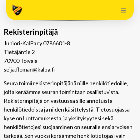
Rekisterinpitäjä
Juniori-KalPa ry 0786601-8
Tietäjäntie 2
70900 Toivala
seija.floman@kalpa.fi
Seura toimii rekisterinpitäjänä niille henkilötiedoille,
joita keräämme seuran toimintaan osallistuvista.
Rekisterinpitäjä on vastuussa sille annetuista
henkilötiedoista ja niiden käsittelystä. Tietosuojassa
kyse on luottamuksesta, ja yksityisyytesi sekä
henkilötietojesi suojaaminen on seuralle ensiarvoisen
tärkeää. Sen vuoksi keräämme henkilötietojasi vain