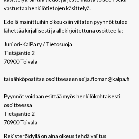
vastustaa henkilötietojen käsittelyä.
Edellä mainittuihin oikeuksiin viitaten pyynnöt tulee
lähettää kirjallisesti ja allekirjoitettuna osoitteella:
Juniori-KalPa ry / Tietosuoja
Tietäjäntie 2
70900 Toivala
tai sähköpostitse osoitteeseen seija.floman@kalpa.fi
Pyynnöt voidaan esittää myös henkilökohtaisesti
osoitteessa
Tietäjäntie 2
70900 Toivala
Rekisteröidyllä on aina oikeus tehdä valitus