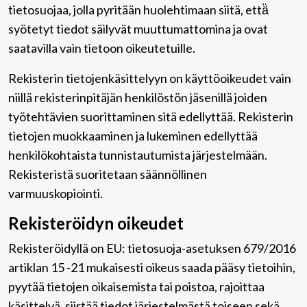
tietosuojaa, jolla pyritään huolehtimaan siitä, että̈
syötetyt tiedot säilyvät muuttumattomina ja ovat
saatavilla vain tietoon oikeutetuille.
Rekisterin tietojenkäsittelyyn on käyttöoikeudet vain
niillä rekisterinpitäjän henkilöstön jäsenillä joiden
työtehtävien suorittaminen sitä edellyttää. Rekisterin
tietojen muokkaaminen ja lukeminen edellyttää
henkilökohtaista tunnistautumista järjestelmään.
Rekisteristä suoritetaan säännöllinen
varmuuskopiointi.
Rekisteröidyn oikeudet
Rekisteröidyllä on EU: tietosuoja-asetuksen 679/2016
artiklan 15 -21 mukaisesti oikeus saada pääsy tietoihin,
pyytää tietojen oikaisemista tai poistoa, rajoittaa
käsittelyä, siirtää tiedot järjestelmästä toiseen sekä