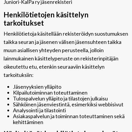
Juniori-KalPa ry jäsenrekisteri
Henkilötietojen käsittelyn
tarkoitukset
Henkilötietoja käsitellään rekisteröidyn suostumuksen
taikka seuran ja jäsenen välisen jäsensuhteen taikka
muun asiallisen yhteyden perusteella, jolloin
lainmukainen käsittelyperuste on rekisterinpitäjän
oikeutettu etu, etenkin seuraaviin käsittelyn
tarkoituksiin:
Jäsenyyksien ylläpito
Kilpailutoiminnan toteuttaminen
Tulospalvelun ylläpito ja tilastojen julkaisu
Sähköinen jäsenviestintä, esimerkiksi webbisivut
Analysointi ja tilastointi
Asiakaspalvelun ja toiminnan toteuttaminen sekä
kehittäminen