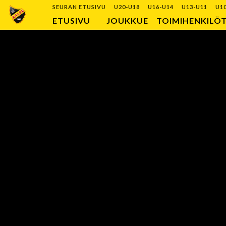
SEURAN ETUSIVU
U20-U18
U16-U14
U13-U11
U1
ETUSIVU
JOUKKUE
TOIMIHENKILÖ