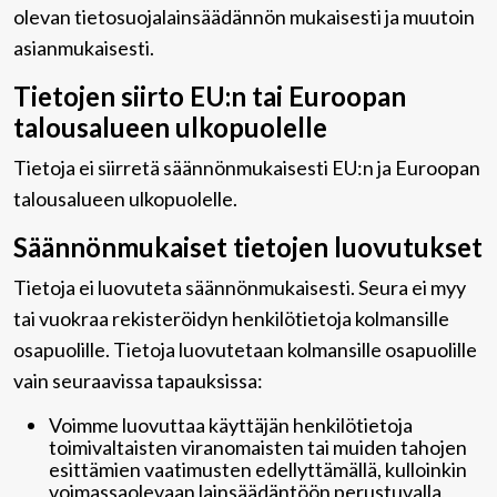
olevan tietosuojalainsäädännön mukaisesti ja muutoin
asianmukaisesti.
Tietojen siirto EU:n tai Euroopan
talousalueen ulkopuolelle
Tietoja ei siirretä säännönmukaisesti EU:n ja Euroopan
talousalueen ulkopuolelle.
Säännönmukaiset tietojen luovutukset
Tietoja ei luovuteta säännönmukaisesti. Seura ei myy
tai vuokraa rekisteröidyn henkilötietoja kolmansille
osapuolille. Tietoja luovutetaan kolmansille osapuolille
vain seuraavissa tapauksissa:
Voimme luovuttaa käyttäjän henkilötietoja
toimivaltaisten viranomaisten tai muiden tahojen
esittämien vaatimusten edellyttämällä, kulloinkin
voimassaolevaan lainsäädäntöön perustuvalla,