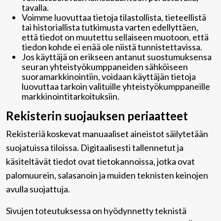
tavalla.
Voimme luovuttaa tietoja tilastollista, tieteellistä
tai historiallista tutkimusta varten edellyttäen,
että tiedot on muutettu sellaiseen muotoon, että
tiedon kohde ei enää ole niistä tunnistettavissa.
Jos käyttäjä on erikseen antanut suostumuksensa
seuran yhteistyökumppaneiden sähköiseen
suoramarkkinointiin, voidaan käyttäjän tietoja
luovuttaa tarkoin valituille yhteistyökumppaneille
markkinointitarkoituksiin.
Rekisterin suojauksen periaatteet
Rekisteriä koskevat manuaaliset aineistot säilytetään
suojatuissa tiloissa. Digitaalisesti tallennetut ja
käsiteltävät tiedot ovat tietokannoissa, jotka ovat
palomuurein, salasanoin ja muiden teknisten keinojen
avulla suojattuja.
Sivujen toteutuksessa on hyödynnetty teknistä