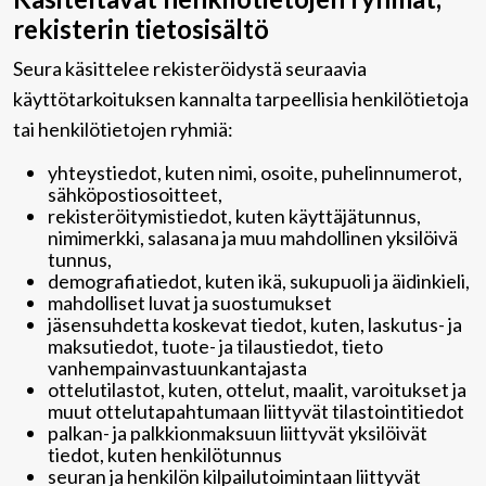
rekisterin tietosisältö
Seura käsittelee rekisteröidystä seuraavia
käyttötarkoituksen kannalta tarpeellisia henkilötietoja
tai henkilötietojen ryhmiä:
yhteystiedot, kuten nimi, osoite, puhelinnumerot,
sähköpostiosoitteet,
rekisteröitymistiedot, kuten käyttäjätunnus,
nimimerkki, salasana ja muu mahdollinen yksilöivä
tunnus,
demografiatiedot, kuten ikä, sukupuoli ja äidinkieli,
mahdolliset luvat ja suostumukset
jäsensuhdetta koskevat tiedot, kuten, laskutus- ja
maksutiedot, tuote- ja tilaustiedot, tieto
vanhempainvastuunkantajasta
ottelutilastot, kuten, ottelut, maalit, varoitukset ja
muut ottelutapahtumaan liittyvät tilastointitiedot
palkan- ja palkkionmaksuun liittyvät yksilöivät
tiedot, kuten henkilötunnus
seuran ja henkilön kilpailutoimintaan liittyvät