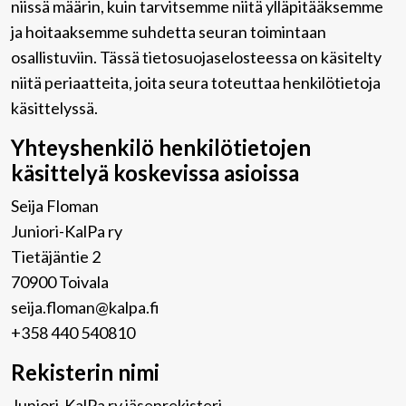
niissä määrin, kuin tarvitsemme niitä ylläpitääksemme
ja hoitaaksemme suhdetta seuran toimintaan
osallistuviin. Tässä tietosuojaselosteessa on käsitelty
niitä periaatteita, joita seura toteuttaa henkilötietoja
käsittelyssä.
Yhteyshenkilö henkilötietojen
käsittelyä koskevissa asioissa
Seija Floman
Juniori-KalPa ry
Tietäjäntie 2
70900 Toivala
seija.floman@kalpa.fi
+358 440 540810
Rekisterin nimi
Juniori-KalPa ry jäsenrekisteri