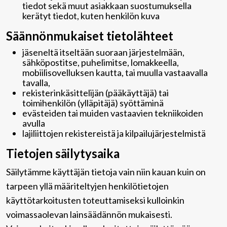
tiedot sekä muut asiakkaan suostumuksella
kerätyt tiedot, kuten henkilön kuva
Säännönmukaiset tietolähteet
jäseneltä itseltään suoraan järjestelmään,
sähköpostitse, puhelimitse, lomakkeella,
mobiilisovelluksen kautta, tai muulla vastaavalla
tavalla,
rekisterinkäsittelijän (pääkäyttäjä) tai
toimihenkilön (ylläpitäjä) syöttäminä
evästeiden tai muiden vastaavien tekniikoiden
avulla
lajiliittojen rekistereistä ja kilpailujärjestelmistä
Tietojen säilytysaika
Säilytämme käyttäjän tietoja vain niin kauan kuin on
tarpeen yllä määriteltyjen henkilötietojen
käyttötarkoitusten toteuttamiseksi kulloinkin
voimassaolevan lainsäädännön mukaisesti.