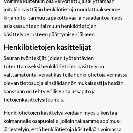
Voimme kuitenkin olla velvoitettuja säilyttämään
joitakin käyttäjän henkilötietoja noudattaaksemme
kirjanpito- tai muuta pakottavaa lainsäädäntöä myös
asiakassuhteen tai muun henkilötietojen
käsittelyperusteen päättymisen jälkeen.
Henkilötietojen käsittelijät
Seuran työntekijät, joiden työtehtävien
toteuttamiseksi henkilötietojen käsittely on
välttämätöntä, voivat käsitellä henkilötietoja voimassa
olevan tietosuojalainsäädännön mukaisesti ja heidän
kanssaan on tehty erillisen salassapito ja
tietojenkäsittelysitoumus.
Henkilötietojen käsittelyä voidaan myös ulkoistaa
kolmannelle osapuolelle, jolloin takaamme sopimus-
järjestelyin, että henkilötietoja käsitellään voimassa