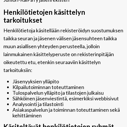
Henkilötietojen käsittelyn
tarkoitukset
Henkilötietoja käsitellään rekisteröidyn suostumuksen
taikka seuran ja jäsenen välisen jäsensuhteen taikka
muun asiallisen yhteyden perusteella, jolloin
lainmukainen käsittelyperuste on rekisterinpitäjän
oikeutettu etu, etenkin seuraaviin käsittelyn
tarkoituksiin:
Jäsenyyksien ylläpito
Kilpailutoiminnan toteuttaminen
Tulospalvelun ylläpito ja tilastojen julkaisu
Sähköinen jäsenviestintä, esimerkiksi webbisivut
Analysointi ja tilastointi
Asiakaspalvelun ja toiminnan toteuttaminen sekä
kehittäminen
Käsiteltävät henkilötietojen ryhmät,