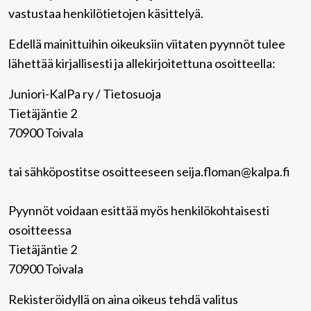
vastustaa henkilötietojen käsittelyä.
Edellä mainittuihin oikeuksiin viitaten pyynnöt tulee
lähettää kirjallisesti ja allekirjoitettuna osoitteella:
Juniori-KalPa ry / Tietosuoja
Tietäjäntie 2
70900 Toivala
tai sähköpostitse osoitteeseen seija.floman@kalpa.fi
Pyynnöt voidaan esittää myös henkilökohtaisesti
osoitteessa
Tietäjäntie 2
70900 Toivala
Rekisteröidyllä on aina oikeus tehdä valitus