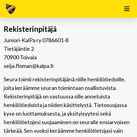
Rekisterinpitäjä
Juniori-KalPa ry 0786601-8
Tietäjäntie 2
70900 Toivala
seija.floman@kalpa.fi
Seura toimii rekisterinpitäjänä niille henkilötiedoille,
joita keräämme seuran toimintaan osallistuvista.
Rekisterinpitäjä on vastuussa sille annetuista
henkilötiedoista ja niiden käsittelystä. Tietosuojassa
kyse on luottamuksesta, ja yksityisyytesi sekä
henkilötietojesi suojaaminen on seuralle ensiarvoisen
tärkeää. Sen vuoksi keräämme henkilötietojasi vain