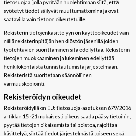
tietosuojaa, jolla pyritään huolehtimaan siitä, että̈
syötetyt tiedot säilyvät muuttumattomina ja ovat
saatavilla vain tietoon oikeutetuille.
Rekisterin tietojenkäsittelyyn on käyttöoikeudet vain
niillä rekisterinpitäjän henkilöstön jäsenillä joiden
työtehtävien suorittaminen sitä edellyttää. Rekisterin
tietojen muokkaaminen ja lukeminen edellyttää
henkilökohtaista tunnistautumista järjestelmään.
Rekisteristä suoritetaan säännöllinen
varmuuskopiointi.
Rekisteröidyn oikeudet
Rekisteröidyllä on EU: tietosuoja-asetuksen 679/2016
artiklan 15 -21 mukaisesti oikeus saada pääsy tietoihin,
pyytää tietojen oikaisemista tai poistoa, rajoittaa
käsittelyä, siirtää tiedot järjestelmästä toiseen sekä