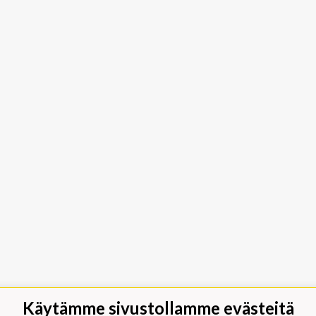
Käytämme sivustollamme evästeitä
jäät Lippumäki - Rauhalahdentie 66,