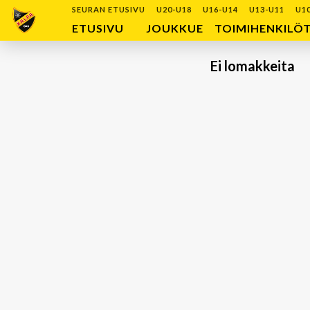
SEURAN ETUSIVU
U20-U18
U16-U14
U13-U11
U1
ETUSIVU
JOUKKUE
TOIMIHENKILÖ
Ei lomakkeita