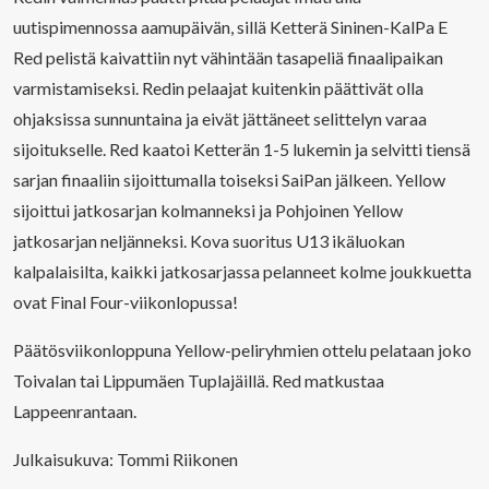
uutispimennossa aamupäivän, sillä Ketterä Sininen-KalPa E
Red pelistä kaivattiin nyt vähintään tasapeliä finaalipaikan
varmistamiseksi. Redin pelaajat kuitenkin päättivät olla
ohjaksissa sunnuntaina ja eivät jättäneet selittelyn varaa
sijoitukselle. Red kaatoi Ketterän 1-5 lukemin ja selvitti tiensä
sarjan finaaliin sijoittumalla toiseksi SaiPan jälkeen. Yellow
sijoittui jatkosarjan kolmanneksi ja Pohjoinen Yellow
jatkosarjan neljänneksi. Kova suoritus U13 ikäluokan
kalpalaisilta, kaikki jatkosarjassa pelanneet kolme joukkuetta
ovat Final Four-viikonlopussa!
Päätösviikonloppuna Yellow-peliryhmien ottelu pelataan joko
Toivalan tai Lippumäen Tuplajäillä. Red matkustaa
Lappeenrantaan.
Julkaisukuva: Tommi Riikonen