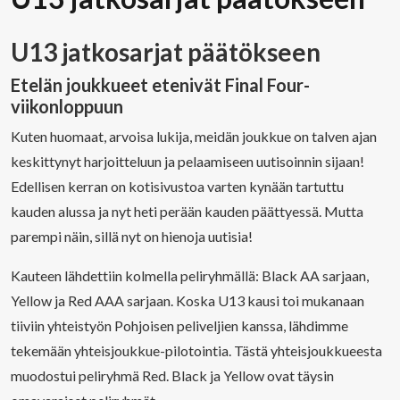
U13 jatkosarjat päätökseen
Etelän joukkueet etenivät Final Four-
viikonloppuun
Kuten huomaat, arvoisa lukija, meidän joukkue on talven ajan
keskittynyt harjoitteluun ja pelaamiseen uutisoinnin sijaan!
Edellisen kerran on kotisivustoa varten kynään tartuttu
kauden alussa ja nyt heti perään kauden päättyessä. Mutta
parempi näin, sillä nyt on hienoja uutisia!
Kauteen lähdettiin kolmella peliryhmällä: Black AA sarjaan,
Yellow ja Red AAA sarjaan. Koska U13 kausi toi mukanaan
tiiviin yhteistyön Pohjoisen peliveljien kanssa, lähdimme
tekemään yhteisjoukkue-pilotointia. Tästä yhteisjoukkueesta
muodostui peliryhmä Red. Black ja Yellow ovat täysin