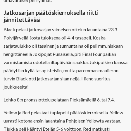
omavaraiset peliryhmät.
Jatkosarjan päätöskierroksella riitti
jännitettävää
Black pelasi jatkosarjan viimeisen ottelun lauantaina 23.3.
Polvijärvellä, josta tuloksena oli 4-4 tasapeli. Koska
sarjataulukko oli tasainen ja sunnuntaina oli peli mm. niskaan
hengittäneellä Jokipojat Punaisella, piti Final Four paikan
varmistumista odotella iltapäivään saakka. Jokipoikien kanssa
päädyttiin kyllä tasapisteisiin, mutta paremman maalieron
turvin Black otti jatkosarjan sijan neljä. Hieno suoritus
joukkueelta!
Lohko 8:n pronssiottelu pelataan Pieksämäellä 6. tai 7.4.
Yellow ja Red pelasivat tuplapelit päätöskierroksella. Yellow
uurasti kotona ensin lauantaina Pohjoisen Yellowta vastaan.
Tiukka peli kääntyi Etelän 5-6 voittoon. Red matkusti