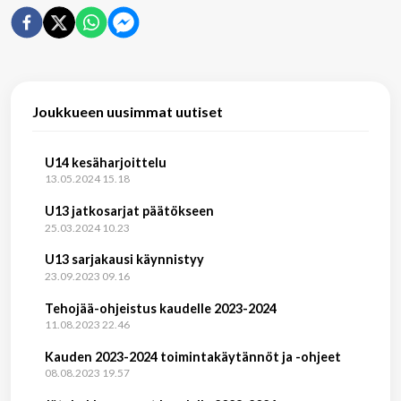
Joukkueen uusimmat uutiset
U14 kesäharjoittelu
13.05.2024 15.18
U13 jatkosarjat päätökseen
25.03.2024 10.23
U13 sarjakausi käynnistyy
23.09.2023 09.16
Tehojää-ohjeistus kaudelle 2023-2024
11.08.2023 22.46
Kauden 2023-2024 toimintakäytännöt ja -ohjeet
08.08.2023 19.57