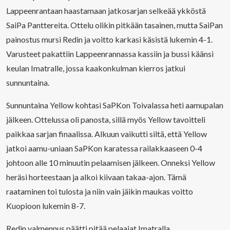
Lappeenrantaan haastamaan jatkosarjan selkeää ykköstä
SaiPa Panttereita. Ottelu olikin pitkään tasainen, mutta SaiPan
painostus mursi Redin ja voitto karkasi käsistä lukemin 4-1.
Varusteet pakattiin Lappeenrannassa kassiin ja bussi käänsi
keulan Imatralle, jossa kaakonkulman kierros jatkui
sunnuntaina.
Sunnuntaina Yellow kohtasi SaPKon Toivalassa heti aamupalan
jälkeen. Ottelussa oli panosta, sillä myös Yellow tavoitteli
paikkaa sarjan finaalissa. Alkuun vaikutti siltä, että Yellow
jatkoi aamu-uniaan SaPKon karatessa railakkaaseen 0-4
johtoon alle 10 minuutin pelaamisen jälkeen. Onneksi Yellow
heräsi horteestaan ja alkoi kiivaan takaa-ajon. Tämä
raataminen toi tulosta ja niin vain jäikin maukas voitto
Kuopioon lukemin 8-7.
Redin valmennus päätti pitää pelaajat Imatralla