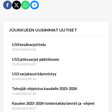
JOUKKUEEN UUSIMMAT UUTISET
U14 kesäharjoittelu
13.05.2024 15.18
U13 jatkosarjat päätökseen
25.03.2024 10.23
U13 sarjakausi käynnistyy
23.09.2023 09.16
Tehojää-ohjeistus kaudelle 2023-2024
11.08.2023 22.46
Kauden 2023-2024 toimintakäytännöt ja -ohjeet
08.08.2023 19.57