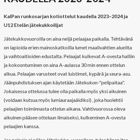
KalPan runkosarjan kotiottelut kaudella 2023–2024 ja
U12 Etelän jätekukkoilijat
Jätekukkovuoroilla on aina neljä pelaajaa paikalla. Tehtävänä
on lapioida erien mainoskatkoilla lumet maalivahtien alueilta
ja vaihtoaitioiden edustalta. Pelaajat kulkevat A-ovesta halliin
ja kokoontuminen on aina A-aulassa 30 min ennen ottelun
alkua. Pelaajan varusteet ovat luistimet, kypärä ja seura-asu.
Jäänpuhdistuksen ajan käytetään Jätekukon-"pelipaitaa".
Jokaisessa ottelussa tulee olla paikalla myös yksi aikuinen
(voidaan kutsua myös lumiauraajaäidiksi) , joka huolehtii
pelaajien toiminnasta ottelun aikana. Vahtivuorossa oleva
aikuinen pääsee otteluun ilmaiseksi, kulkeminen A-ovesta
pelaajien kanssa.
Jos pelaaja ei pääse Jätekukko-vuorolleen, tulee hänen itse