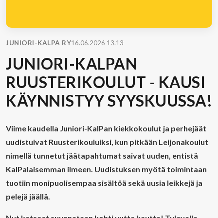
JUNIORI-KALPA RY
16.06.2026 13.13
JUNIORI-KALPAN
RUUSTERIKOULUT - KAUSI
KÄYNNISTYY SYYSKUUSSA!
Viime kaudella Juniori-KalPan kiekkokoulut ja perhejäät
uudistuivat Ruusterikouluiksi, kun pitkään Leijonakoulut
nimellä tunnetut jäätapahtumat saivat uuden, entistä
KalPalaisemman ilmeen. Uudistuksen myötä toimintaan
tuotiin monipuolisempaa sisältöä sekä uusia leikkejä ja
pelejä jäällä.
Nyt katseet suunnataan kohti uutta kautta! Tulevalla