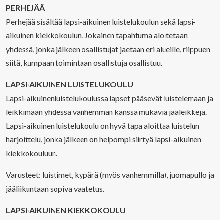
PERHEJÄÄ
Perhejää sisältää lapsi-aikuinen luistelukoulun sekä lapsi-
aikuinen kiekkokoulun. Jokainen tapahtuma aloitetaan
yhdessä, jonka jälkeen osallistujat jaetaan eri alueille, riippuen
siitä, kumpaan toimintaan osallistuja osallistuu.
LAPSI-AIKUINEN LUISTELUKOULU
Lapsi-aikuinenluistelukoulussa lapset pääsevät luistelemaan ja
leikkimään yhdessä vanhemman kanssa mukavia jääleikkejä.
Lapsi-aikuinen luistelukoulu on hyvä tapa aloittaa luistelun
harjoittelu, jonka jälkeen on helpompi siirtyä lapsi-aikuinen
kiekkokouluun.
Varusteet: luistimet, kypärä (myös vanhemmilla), juomapullo ja
jääliikuntaan sopiva vaatetus.
LAPSI-AIKUINEN KIEKKOKOULU