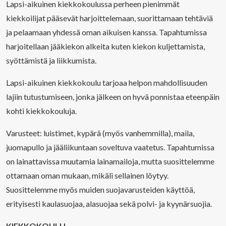
Lapsi-aikuinen kiekkokoulussa perheen pienimmät
kiekkoilijat pääsevät harjoittelemaan, suorittamaan tehtäviä
ja pelaamaan yhdessä oman aikuisen kanssa. Tapahtumissa
harjoitellaan jääkiekon alkeita kuten kiekon kuljettamista,
syöttämistä ja liikkumista.
Lapsi-aikuinen kiekkokoulu tarjoaa helpon mahdollisuuden
lajiin tutustumiseen, jonka jälkeen on hyvä ponnistaa eteenpäin
kohti kiekkokouluja.
Varusteet: luistimet, kypärä (myös vanhemmilla), maila,
juomapullo ja jääliikuntaan soveltuva vaatetus. Tapahtumissa
on lainattavissa muutamia lainamailoja, mutta suosittelemme
ottamaan oman mukaan, mikäli sellainen löytyy.
Suosittelemme myös muiden suojavarusteiden käyttöä,
erityisesti kaulasuojaa, alasuojaa sekä polvi- ja kyynärsuojia.
KIEKKOKOULU