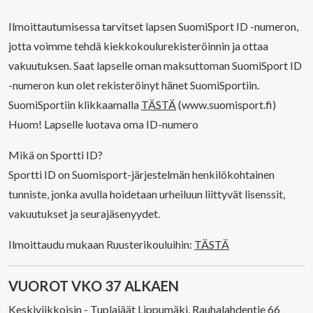
Ilmoittautumisessa tarvitset lapsen SuomiSport ID -numeron,
jotta voimme tehdä kiekkokoulurekisteröinnin ja ottaa
vakuutuksen. Saat lapselle oman maksuttoman SuomiSport ID
-numeron kun olet rekisteröinyt hänet SuomiSportiin.
SuomiSportiin klikkaamalla
TÄSTÄ
(www.suomisport.fi)
Huom! Lapselle luotava oma ID-numero
Mikä on Sportti ID?
Sportti ID on Suomisport-järjestelmän henkilökohtainen
tunniste, jonka avulla hoidetaan urheiluun liittyvät lisenssit,
vakuutukset ja seurajäsenyydet.
Ilmoittaudu mukaan Ruusterikouluihin:
TÄSTÄ
VUOROT VKO 37 ALKAEN
Keskiviikkoisin - Tuplajäät Lippumäki, Rauhalahdentie 66