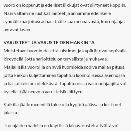
vuoro on loppunut ja edelliset liikkujat ovat siirtyneet koppiin.
Näin vältämme ruuhkatilanteet ja annamme edelliselle
ryhmälle harjoitusrauhan. Jäälle saa mennä vasta, kun ohjaajat
antavat luvan.
VARUSTEET JA VARUSTEIDEN HANKINTA
Muistetaan huomioida, että luistimet ja kypärät ovat sopivalla
kireydellä, jotta harjoittelu on turvallista ja mukavaa.
Mailallisilla vuoroilla on hyvä huomioida sopiva mailan pituus,
jotta kiekon kuljettaminen tapahtuu luonnollisessa asennossa
ja harjoittelu on mielekästä. Tapahtumissa vastuuohjaajilta voi
kysellä lisää neuvoja varusteisiin liittyen.
Kaikilla jäälle menevillä tulee olla kypärä päässä ja luistimet
jalassa.
Tuplajäiden halleilla on käytössä lainavarusteita. Näitä voi