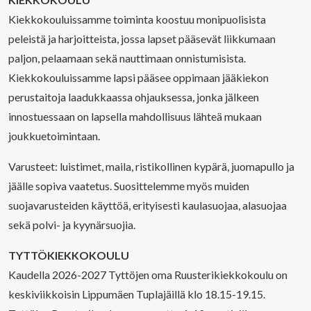
Kiekkokouluissamme toiminta koostuu monipuolisista
peleistä ja harjoitteista, jossa lapset pääsevät liikkumaan
paljon, pelaamaan sekä nauttimaan onnistumisista.
Kiekkokouluissamme lapsi pääsee oppimaan jääkiekon
perustaitoja laadukkaassa ohjauksessa, jonka jälkeen
innostuessaan on lapsella mahdollisuus lähteä mukaan
joukkuetoimintaan.
Varusteet: luistimet, maila, ristikollinen kypärä, juomapullo ja
jäälle sopiva vaatetus. Suosittelemme myös muiden
suojavarusteiden käyttöä, erityisesti kaulasuojaa, alasuojaa
sekä polvi- ja kyynärsuojia.
TYTTÖKIEKKOKOULU
Kaudella 2026-2027 Tyttöjen oma Ruusterikiekkokoulu on
keskiviikkoisin Lippumäen Tuplajäillä klo 18.15-19.15.