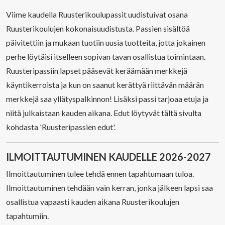
Viime kaudella Ruusterikoulupassit uudistuivat osana
Ruusterikoulujen kokonaisuudistusta. Passien sisältöä
päivitettiin ja mukaan tuotiin uusia tuotteita, jotta jokainen
perhe löytäisi itselleen sopivan tavan osallistua toimintaan.
Ruusteripassiin lapset pääsevät keräämään merkkejä
käyntikerroista ja kun on saanut kerättyä riittävän määrän
merkkejä saa yllätyspalkinnon! Lisäksi passi tarjoaa etuja ja
niitä julkaistaan kauden aikana. Edut löytyvät tältä sivulta
kohdasta 'Ruusteripassien edut'.
ILMOITTAUTUMINEN KAUDELLE 2026-2027
Ilmoittautuminen tulee tehdä ennen tapahtumaan tuloa.
Ilmoittautuminen tehdään vain kerran, jonka jälkeen lapsi saa
osallistua vapaasti kauden aikana Ruusterikoulujen
tapahtumiin.