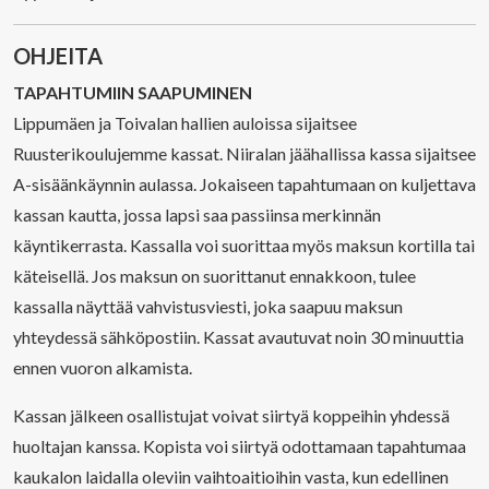
OHJEITA
TAPAHTUMIIN SAAPUMINEN
Lippumäen ja Toivalan hallien auloissa sijaitsee
Ruusterikoulujemme kassat. Niiralan jäähallissa kassa sijaitsee
A-sisäänkäynnin aulassa. Jokaiseen tapahtumaan on kuljettava
kassan kautta, jossa lapsi saa passiinsa merkinnän
käyntikerrasta. Kassalla voi suorittaa myös maksun kortilla tai
käteisellä. Jos maksun on suorittanut ennakkoon, tulee
kassalla näyttää vahvistusviesti, joka saapuu maksun
yhteydessä sähköpostiin. Kassat avautuvat noin 30 minuuttia
ennen vuoron alkamista.
Kassan jälkeen osallistujat voivat siirtyä koppeihin yhdessä
huoltajan kanssa. Kopista voi siirtyä odottamaan tapahtumaa
kaukalon laidalla oleviin vaihtoaitioihin vasta, kun edellinen