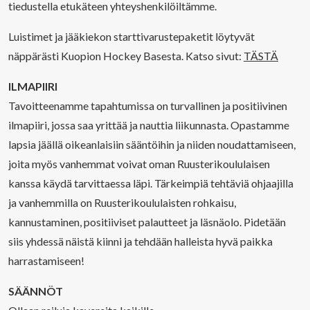
tiedustella etukäteen yhteyshenkilöiltämme.
Luistimet ja jääkiekon starttivarustepaketit löytyvät
näppärästi Kuopion Hockey Basesta. Katso sivut:
TÄSTÄ
ILMAPIIRI
Tavoitteenamme tapahtumissa on turvallinen ja positiivinen
ilmapiiri, jossa saa yrittää ja nauttia liikunnasta. Opastamme
lapsia jäällä oikeanlaisiin sääntöihin ja niiden noudattamiseen,
joita myös vanhemmat voivat oman Ruusterikoululaisen
kanssa käydä tarvittaessa läpi. Tärkeimpiä tehtäviä ohjaajilla
ja vanhemmilla on Ruusterikoululaisten rohkaisu,
kannustaminen, positiiviset palautteet ja läsnäolo. Pidetään
siis yhdessä näistä kiinni ja tehdään halleista hyvä paikka
harrastamiseen!
SÄÄNNÖT