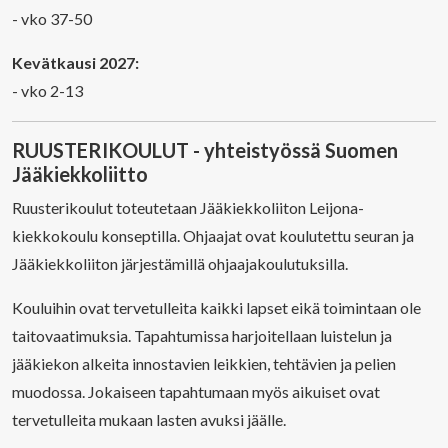
- vko 37-50
Kevätkausi 2027:
- vko 2-13
RUUSTERIKOULUT - yhteistyössä Suomen
Jääkiekkoliitto
Ruusterikoulut toteutetaan Jääkiekkoliiton Leijona-
kiekkokoulu konseptilla. Ohjaajat ovat koulutettu seuran ja
Jääkiekkoliiton järjestämillä ohjaajakoulutuksilla.
Kouluihin ovat tervetulleita kaikki lapset eikä toimintaan ole
taitovaatimuksia. Tapahtumissa harjoitellaan luistelun ja
jääkiekon alkeita innostavien leikkien, tehtävien ja pelien
muodossa. Jokaiseen tapahtumaan myös aikuiset ovat
tervetulleita mukaan lasten avuksi jäälle.