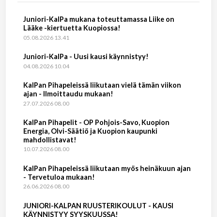
Juniori-KalPa mukana toteuttamassa Liike on
Lääke -kiertuetta Kuopiossa!
05.08.2026 13.41
Juniori-KalPa - Uusi kausi käynnistyy!
04.08.2026 10.04
KalPan Pihapeleissä liikutaan vielä tämän viikon
ajan - Ilmoittaudu mukaan!
27.07.2026 08.00
KalPan Pihapelit - OP Pohjois-Savo, Kuopion
Energia, Olvi-Säätiö ja Kuopion kaupunki
mahdollistavat!
10.07.2026 08.00
KalPan Pihapeleissä liikutaan myös heinäkuun ajan
- Tervetuloa mukaan!
26.06.2026 08.00
JUNIORI-KALPAN RUUSTERIKOULUT - KAUSI
KÄYNNISTYY SYYSKUUSSA!