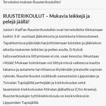
Tervetuloa mukaan Ruusterikouluihin!
RUUSTERIKOULUT – Mukavia leikkejä ja
pelejä jäällä!
Juniori-KalPan Ruusterikouluihin ovat tervetulleita liikkumaan
kaikki 3-8 -vuotiaat jääkiekosta ja luistelusta kiinnostuneet.
Tapahtumissa päästään harjoittelemaan luistelun ja jääkiekon
alkeita mukavien leikkien ja pelien avulla. Erityisiä
taitovaatimuksia liittymiseen ei ole, vaan innostus liikuntaan
riittää! Mukaan toimintaan voi liittyä missä vaiheessa kautta
tahansa ja autamme tarvittaessa löytämään jokaiselle sopivan
ryhmän. Ruusterikoulut sisältävät sunnuntaisin Lippumäen ja
Toivalan Tuplajäillä perhejään ja kiekkokoulun sekä
lauantaisin kiekkokoulun Niiralan jäähallissa (Olvi Areena).
Ruusterikoulujen tyttökiekkokoulu on keskiviikkoisin
Lippumäen Tuplajäillä.