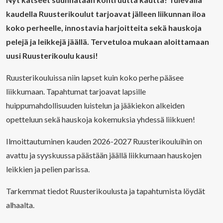
kaudella Ruusterikoulut tarjoavat jälleen liikunnan iloa
koko perheelle, innostavia harjoitteita sekä hauskoja
pelejä ja leikkejä jäällä. Tervetuloa mukaan aloittamaan
uusi Ruusterikoulu kausi!
Ruusterikouluissa niin lapset kuin koko perhe pääsee
liikkumaan. Tapahtumat tarjoavat lapsille
huippumahdollisuuden luistelun ja jääkiekon alkeiden
opetteluun sekä hauskoja kokemuksia yhdessä liikkuen!
Ilmoittautuminen kauden 2026-2027 Ruusterikouluihin on
avattu ja syyskuussa päästään jäällä liikkumaan hauskojen
leikkien ja pelien parissa.
Tarkemmat tiedot Ruusterikoulusta ja tapahtumista löydät
alhaalta.