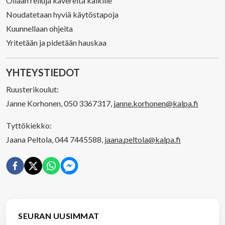
Ollaan reiluja kavereita kaikille
Noudatetaan hyviä käytöstapoja
Kuunnellaan ohjeita
Yritetään ja pidetään hauskaa
YHTEYSTIEDOT
Ruusterikoulut:
Janne Korhonen, 050 3367317,
janne.korhonen@kalpa.fi
Tyttökiekko:
Jaana Peltola, 044 7445588,
jaana.peltola@kalpa.fi
SEURAN UUSIMMAT