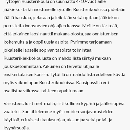
Tyttöjen Ruusterikoulu on suunnattu 4-10-vuotiaille
jääkiekosta kiinnostuneille tytöille. Ruusterikoulussa pidetään
jäällä hauskaa, pelataan ja leikitään sekä opitaan jääkiekon
perusteita innostavien ohjaajien kanssa. Meille on tärkeää,
että jokainen lapsi nauttii mukana olosta, saa onnistumisen
kokemuksia ja oppii uusia asioita. Pyrimme tarjoamaan
jokaiselle lapselle sopivan tasoista toimintaa.
Ruusterikiekkokoulusta on mahdollista siirtyä mukaan
joukkuetoimintaan. Aikuinen on tervetullut jäälle
ensikertalaisen kanssa. Tytöillä on mahdollista edelleen käydä
myös viikonlopun Ruusterikouluissa. Kausipassilla voi
osallistua viikossa kahteen tapahtumaan.
Varusteet: luistimet, maila, ristikollinen kypärä ja jäälle sopiva
vaatetus. Suosittelemme myös muiden suojavarusteiden
käyttöä, erityisesti kaulasuojaa, alasuojaa sekä polvi- ja
kyynärsuojia.