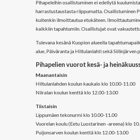
Pihapeleihin osallistuminen ei edellytä kuulumis
harrastustaustasta riippumatta. Osallistuminen P
kuitenkin ilmoittautua etukäteen. Ilmoittautumine
kaikkiin tapahtumiin. Osallistujat ovat vakuutettu
Tulevana kesänä Kuopion alueella tapahtumapaikk
alue, Päiväranta ja Hiltulanlahti sekä Siilinjärven
Pihapelien vuorot kesä- ja heinäkuuss
Maanantaisin
Hiltulanlahden koulun kaukalo klo 10.00-11.00
Niiralan koulun kenttä klo 12.00-13.00
Tiistaisin
Lippumäen tekonurmi klo 10.00-11.00
Vuorelan koulu (Eetu Luostarinen -areena) klo 10
Puijonsarven koulun kenttä klo 12.00-13.00