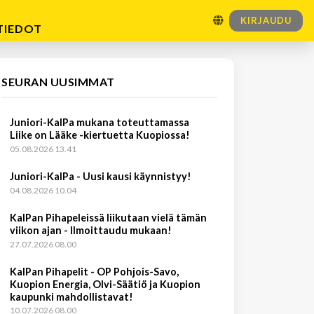
KIRJAUDU
TIEDOT
SEURAN UUSIMMAT
Juniori-KalPa mukana toteuttamassa
Liike on Lääke -kiertuetta Kuopiossa!
05.08.2026 13.41
Juniori-KalPa - Uusi kausi käynnistyy!
04.08.2026 10.04
KalPan Pihapeleissä liikutaan vielä tämän
viikon ajan - Ilmoittaudu mukaan!
27.07.2026 08.00
KalPan Pihapelit - OP Pohjois-Savo,
Kuopion Energia, Olvi-Säätiö ja Kuopion
kaupunki mahdollistavat!
10.07.2026 08.00