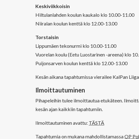
Keskiviikkoisin
Hiltulanlahden koulun kaukalo klo 10.00-11.00
Niiralan koulun kenttä klo 12.00-13.00
Torstaisin
Lippumäen tekonurmi klo 10.00-11.00
Vuorelan koulu (Eetu Luostarinen -areena) klo 10
Puijonsarven koulun kenttä klo 12.00-13.00
Kesän aikana tapahtumissa vierailee KalPan Liig
Ilmoittautuminen
Pihapeleihin tulee ilmoittautua etukäteen. Ilmoit
kesän ajan kaikkiin tapahtumiin.
Ilmoittautuminen avattu:
TÄSTÄ
Tapahtumia on mukana mahdollistamassa
OP Poh