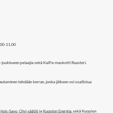
.00-11.00
a-joukkueen pelaajia sekä KalPa-maskotti Ruusteri.
tautuminen tehdään kerran, jonka jälkeen voi osallistua
jois-Savo
,
Olvi-säätiö
ja
Kuopion Energia
, sekä Kuopion