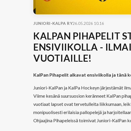
JUNIORI-KALPA RY
26.05.2026 10.16
KALPAN PIHAPELIT 
ENSIVIIKOLLA - ILMA
VUOTIAILLE!
KalPan Pihapelit alkavat ensiviikolla ja tänä 
Juniori-KalPan ja KalPa Hockeyn järjestämät ilm
Viime kesänä suursuosion keränneet KalPan pihape
vuotiaat lapset ovat tervetulleita liikkumaan, le
monipuolisesti erilaisia pallopelejä ja harjoitella
Ohjaajina Pihapeleissä toimivat Juniori-KalPan ko