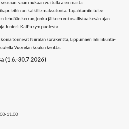
ta seuraan, vaan mukaan voi tulla aiemmasta
ihapeleihin on kaikille maksutonta. Tapahtumiin tulee
n tehdään kerran, jonka jälkeen voi osallistua kesän ajan
ja Juniori-KalPa ry:n puolesta.
oina toimivat Niiralan sorakenttä, Lippumäen lähiliikunta-
 puolella Vuorelan koulun kenttä.
a (1.6.-30.7.2026)
.00-11.00