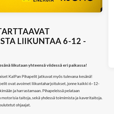
STARTTAAVAT
ISTA LIIKUNTAA 6-12 -
kesänä liikutaan yhteensä viidessä eri paikassa!
aiset KalPan Pihapelit jatkuvat myös tulevana kesänä!
lit ovat avoimet liikuntaharjoitukset, jonne kaikki 6–12-
ikkimään ja harrastamaan. Pihapeleissä pelataan
an motorisia taitoja, sekä yhdessä toimimista ja kaveritaitoja.
ulutetut ohjaajat.