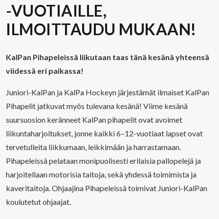
-VUOTIAILLE,
ILMOITTAUDU MUKAAN!
KalPan Pihapeleissä liikutaan taas tänä kesänä yhteensä
viidessä eri paikassa!
Juniori-KalPan ja KalPa Hockeyn järjestämät ilmaiset KalPan
Pihapelit jatkuvat myös tulevana kesänä! Viime kesänä
suursuosion keränneet KalPan pihapelit ovat avoimet
liikuntaharjoitukset, jonne kaikki 6–12-vuotiaat lapset ovat
tervetulleita liikkumaan, leikkimään ja harrastamaan.
Pihapeleissä pelataan monipuolisesti erilaisia pallopelejä ja
harjoitellaan motorisia taitoja, sekä yhdessä toimimista ja
kaveritaitoja. Ohjaajina Pihapeleissä toimivat Juniori-KalPan
koulutetut ohjaajat.