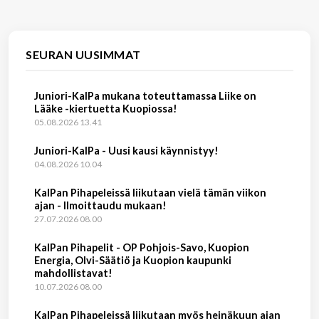
SEURAN UUSIMMAT
Juniori-KalPa mukana toteuttamassa Liike on
Lääke -kiertuetta Kuopiossa!
05.08.2026 13.41
Juniori-KalPa - Uusi kausi käynnistyy!
04.08.2026 10.04
KalPan Pihapeleissä liikutaan vielä tämän viikon
ajan - Ilmoittaudu mukaan!
27.07.2026 08.00
KalPan Pihapelit - OP Pohjois-Savo, Kuopion
Energia, Olvi-Säätiö ja Kuopion kaupunki
mahdollistavat!
10.07.2026 08.00
KalPan Pihapeleissä liikutaan myös heinäkuun ajan