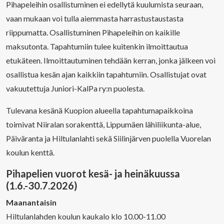
Pihapeleihin osallistuminen ei edellytä kuulumista seuraan,
vaan mukaan voi tulla aiemmasta harrastustaustasta
riippumatta. Osallistuminen Pihapeleihin on kaikille
maksutonta. Tapahtumiin tulee kuitenkin ilmoittautua
etukäteen. Ilmoittautuminen tehdään kerran, jonka jälkeen voi
osallistua kesän ajan kaikkiin tapahtumiin. Osallistujat ovat
vakuutettuja Juniori-KalPa ry:n puolesta.
Tulevana kesänä Kuopion alueella tapahtumapaikkoina
toimivat Niiralan sorakenttä, Lippumäen lähiliikunta-alue,
Päiväranta ja Hiltulanlahti sekä Siilinjärven puolella Vuorelan
koulun kenttä.
Pihapelien vuorot kesä- ja heinäkuussa
(1.6.-30.7.2026)
Maanantaisin
Hiltulanlahden koulun kaukalo klo 10.00-11.00