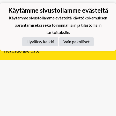
Käytämme sivustollamme evästeitä
Käytämme sivustollamme evästeitä käyttökokemuksen
parantamiseksi sekä toiminnallisiin ja tilastollisiin
tarkoituksiin.
Hyväksy kaikki
Vain pakolliset
Tietosuojaseloste
Tuplajäät Lippumäki - Rauhalahdentie 66, 70820
Kuopio
Tuplajäät Toivala - Tietäjäntie 2, 70900 Toivala
Powered by