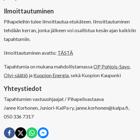
Ilmoittautuminen
Pihapeleihin tulee ilmoittautua etukäteen. Ilmoittautuminen
tehdään kerran, jonka jälkeen voi osallistua kesän ajan kaikkiin
tapahtumiin.
Ilmoittautuminen avattu:
TÄSTÄ
Tapahtumia on mukana mahdollistamassa
OP Pohjois-Savo
,
Olvi-säätiö
ja
Kuopion Energia
, sekä Kuopion Kaupunki
Yhteystiedot
Tapahtumien vastuuohjaajat / Pihapelivastaava
Janne Korhonen, Juniori-KalPa ry, janne.korhonen@kalpa.fi,
050 336 7317