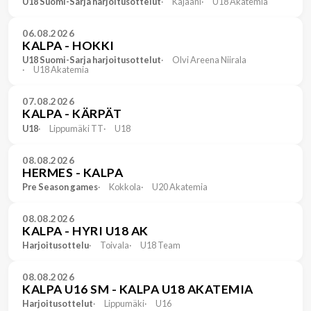
U18 Suomi-Sarja harjoitusottelut
Kajaani
U18 Akatemia
06.08.2026
KALPA - HOKKI
U18 Suomi-Sarja harjoitusottelut
Olvi Areena Niirala
U18 Akatemia
07.08.2026
KALPA - KÄRPÄT
U18
Lippumäki TT
U18
08.08.2026
HERMES - KALPA
Pre Season games
Kokkola
U20 Akatemia
08.08.2026
KALPA - HYRI U18 AK
Harjoitusottelu
Toivala
U18 Team
08.08.2026
KALPA U16 SM - KALPA U18 AKATEMIA
Harjoitusottelut
Lippumäki
U16