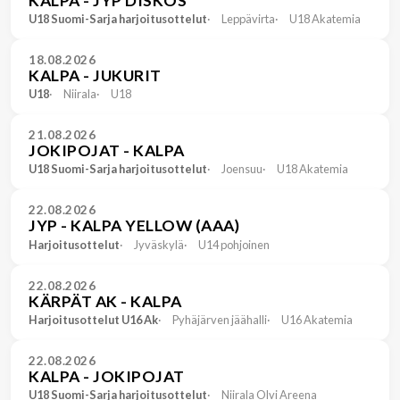
KALPA - JYP DISKOS
U18 Suomi-Sarja harjoitusottelut
Leppävirta
U18 Akatemia
18.08.2026
KALPA - JUKURIT
U18
Niirala
U18
21.08.2026
JOKIPOJAT - KALPA
U18 Suomi-Sarja harjoitusottelut
Joensuu
U18 Akatemia
22.08.2026
JYP - KALPA YELLOW (AAA)
Harjoitusottelut
Jyväskylä
U14 pohjoinen
22.08.2026
KÄRPÄT AK - KALPA
Harjoitusottelut U16 Ak
Pyhäjärven jäähalli
U16 Akatemia
22.08.2026
KALPA - JOKIPOJAT
U18 Suomi-Sarja harjoitusottelut
Niirala Olvi Areena