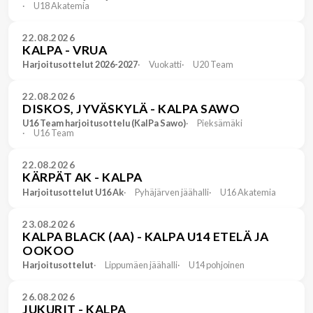
U18 Akatemia
22.08.2026
KALPA - VRUA
Harjoitusottelut 2026-2027
Vuokatti
U20 Team
22.08.2026
DISKOS, JYVÄSKYLÄ - KALPA SAWO
U16 Team harjoitusottelu (KalPa Sawo)
Pieksämäki
U16 Team
22.08.2026
KÄRPÄT AK - KALPA
Harjoitusottelut U16 Ak
Pyhäjärven jäähalli
U16 Akatemia
23.08.2026
KALPA BLACK (AA) - KALPA U14 ETELÄ JA
OOKOO
Harjoitusottelut
Lippumäen jäähalli
U14 pohjoinen
26.08.2026
JUKURIT - KALPA