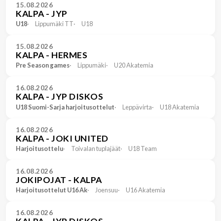
15.08.2026
KALPA - JYP
U18
Lippumäki TT
U18
15.08.2026
KALPA - HERMES
Pre Season games
Lippumäki
U20 Akatemia
16.08.2026
KALPA - JYP DISKOS
U18 Suomi-Sarja harjoitusottelut
Leppävirta
U18 Akatemia
16.08.2026
KALPA - JOKI UNITED
Harjoitusottelu
Toivalan tuplajäät
U18 Team
16.08.2026
JOKIPOJAT - KALPA
Harjoitusottelut U16 Ak
Joensuu
U16 Akatemia
16.08.2026