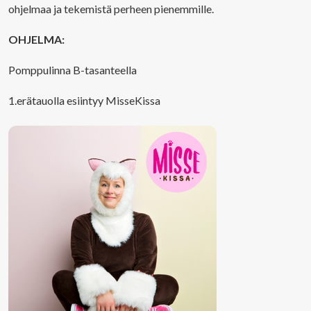
ohjelmaa ja tekemistä perheen pienemmille.
OHJELMA:
Pomppulinna B-tasanteella
1.erätauolla esiintyy MisseKissa