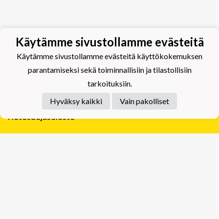
Käytämme sivustollamme evästeitä
Käytämme sivustollamme evästeitä käyttökokemuksen
parantamiseksi sekä toiminnallisiin ja tilastollisiin
tarkoituksiin.
Hyväksy kaikki
Vain pakolliset
Tietosuojaseloste
Tuplajäät Lippumäki - Rauhalahdentie 66, 70820
Kuopio
Tuplajäät Toivala - Tietäjäntie 2, 70900 Toivala