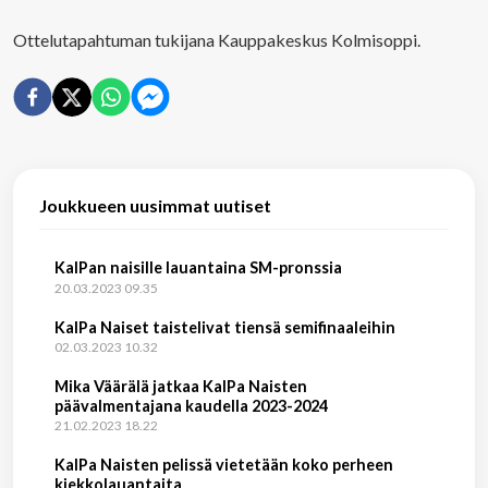
Ottelutapahtuman tukijana Kauppakeskus Kolmisoppi.
Joukkueen uusimmat uutiset
KalPan naisille lauantaina SM-pronssia
20.03.2023 09.35
KalPa Naiset taistelivat tiensä semifinaaleihin
02.03.2023 10.32
Mika Väärälä jatkaa KalPa Naisten
päävalmentajana kaudella 2023-2024
21.02.2023 18.22
KalPa Naisten pelissä vietetään koko perheen
kiekkolauantaita