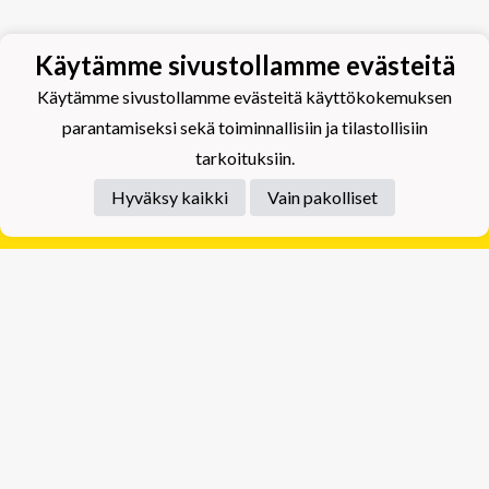
Käytämme sivustollamme evästeitä
Käytämme sivustollamme evästeitä käyttökokemuksen
parantamiseksi sekä toiminnallisiin ja tilastollisiin
tarkoituksiin.
Hyväksy kaikki
Vain pakolliset
Tietosuojaseloste
Tuplajäät Lippumäki - Rauhalahdentie 66, 70820
Kuopio
Tuplajäät Toivala - Tietäjäntie 2, 70900 Toivala
Powered by