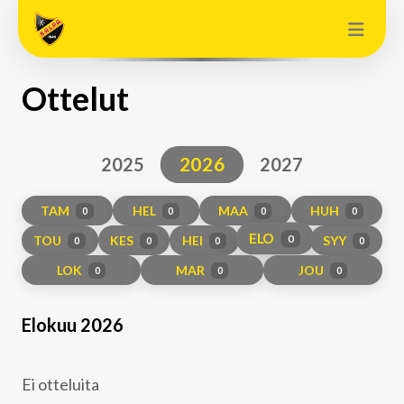
Ottelut
2026
2025
2027
TAM
HEL
MAA
HUH
0
0
0
0
ELO
TOU
KES
HEI
SYY
0
0
0
0
0
LOK
MAR
JOU
0
0
0
Elokuu 2026
Ei otteluita