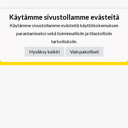
Käytämme sivustollamme evästeitä
Käytämme sivustollamme evästeitä käyttökokemuksen
parantamiseksi sekä toiminnallisiin ja tilastollisiin
tarkoituksiin.
Hyväksy kaikki
Vain pakolliset
Tietosuojaseloste
Tuplajäät Lippumäki - Rauhalahdentie 66, 70820
Kuopio
Tuplajäät Toivala - Tietäjäntie 2, 70900 Toivala
Powered by