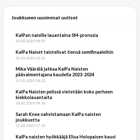
Joukkueen uusimmat uutiset
KalPan naisille lauantaina SM-pronssia
20.03.2023 09.35
KalPa Naiset taistelivat tiensä semifinaaleihin
02.03.2023 10.32
Mika Väärälä jatkaa KalPa Naisten
päävalmentajana kaudella 2023-2024
21.02.2023 18.22
KalPa Naisten pelissä vietetään koko perheen
kiekkolauantaita
16.02.2023 09.16
Sarah Knee vahvistamaan KalPa naisten
joukkuetta
15.02.2023 17.13
KalPa naisten hyökkääjä Elisa Holopaisen kausi