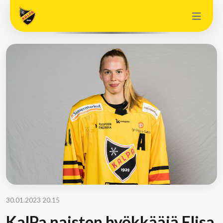
30.01.2023 20.15
KalPa naisten hyökkääjä Elisa