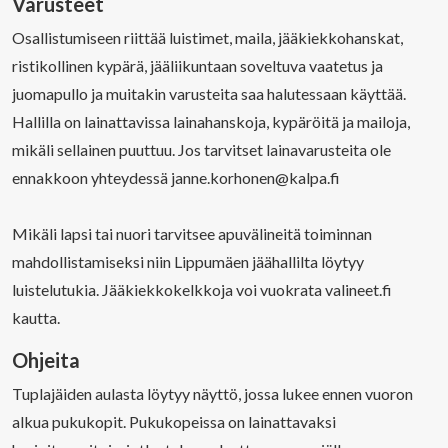
Varusteet
Osallistumiseen riittää luistimet, maila, jääkiekkohanskat,
ristikollinen kypärä, jääliikuntaan soveltuva vaatetus ja
juomapullo ja muitakin varusteita saa halutessaan käyttää.
Hallilla on lainattavissa lainahanskoja, kypäröitä ja mailoja,
mikäli sellainen puuttuu. Jos tarvitset lainavarusteita ole
ennakkoon yhteydessä janne.korhonen@kalpa.fi
Mikäli lapsi tai nuori tarvitsee apuvälineitä toiminnan
mahdollistamiseksi niin Lippumäen jäähallilta löytyy
luistelutukia. Jääkiekkokelkkoja voi vuokrata valineet.fi
kautta.
Ohjeita
Tuplajäiden aulasta löytyy näyttö, jossa lukee ennen vuoron
alkua pukukopit. Pukukopeissa on lainattavaksi