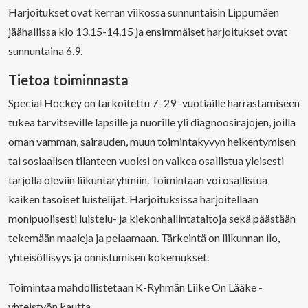
Harjoitukset ovat kerran viikossa sunnuntaisin Lippumäen
jäähallissa klo 13.15-14.15 ja ensimmäiset harjoitukset ovat
sunnuntaina 6.9.
Tietoa toiminnasta
Special Hockey on tarkoitettu 7–29 -vuotiaille harrastamiseen
tukea tarvitseville lapsille ja nuorille yli diagnoosirajojen, joilla
oman vamman, sairauden, muun toimintakyvyn heikentymisen
tai sosiaalisen tilanteen vuoksi on vaikea osallistua yleisesti
tarjolla oleviin liikuntaryhmiin. Toimintaan voi osallistua
kaiken tasoiset luistelijat. Harjoituksissa harjoitellaan
monipuolisesti luistelu- ja kiekonhallintataitoja sekä päästään
tekemään maaleja ja pelaamaan. Tärkeintä on liikunnan ilo,
yhteisöllisyys ja onnistumisen kokemukset.
Toimintaa mahdollistetaan K-Ryhmän Liike On Lääke -
yhteistyön kautta.