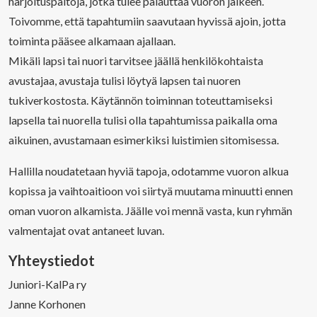
harjoituspaitoja, jotka tulee palauttaa vuoron jälkeen.
Toivomme, että tapahtumiin saavutaan hyvissä ajoin, jotta
toiminta pääsee alkamaan ajallaan.
Mikäli lapsi tai nuori tarvitsee jäällä henkilökohtaista
avustajaa, avustaja tulisi löytyä lapsen tai nuoren
tukiverkostosta. Käytännön toiminnan toteuttamiseksi
lapsella tai nuorella tulisi olla tapahtumissa paikalla oma
aikuinen, avustamaan esimerkiksi luistimien sitomisessa.
Hallilla noudatetaan hyviä tapoja, odotamme vuoron alkua
kopissa ja vaihtoaitioon voi siirtyä muutama minuutti ennen
oman vuoron alkamista. Jäälle voi mennä vasta, kun ryhmän
valmentajat ovat antaneet luvan.
Yhteystiedot
Juniori-KalPa ry
Janne Korhonen