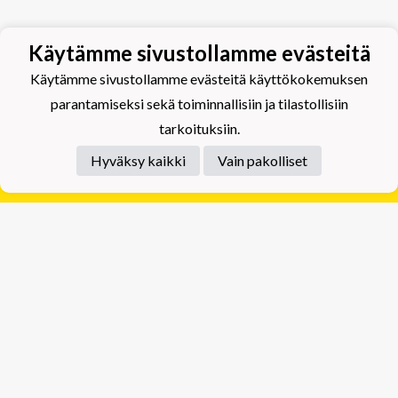
Käytämme sivustollamme evästeitä
Käytämme sivustollamme evästeitä käyttökokemuksen
parantamiseksi sekä toiminnallisiin ja tilastollisiin
tarkoituksiin.
Hyväksy kaikki
Vain pakolliset
Tietosuojaseloste
Tuplajäät Lippumäki - Rauhalahdentie 66, 70820
Kuopio
Tuplajäät Toivala - Tietäjäntie 2, 70900 Toivala
Powered by