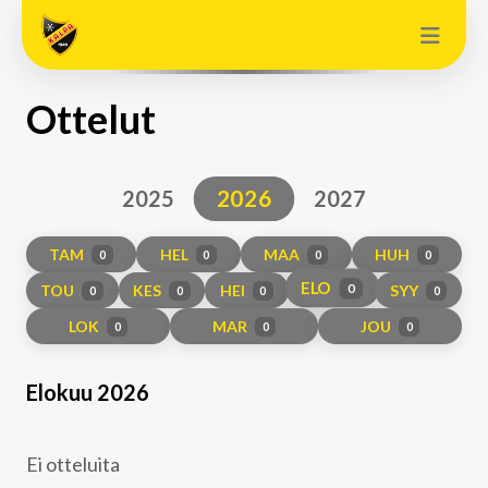
Ottelut
2026
2025
2027
TAM
HEL
MAA
HUH
0
0
0
0
ELO
TOU
KES
HEI
SYY
0
0
0
0
0
LOK
MAR
JOU
0
0
0
Elokuu 2026
Ei otteluita