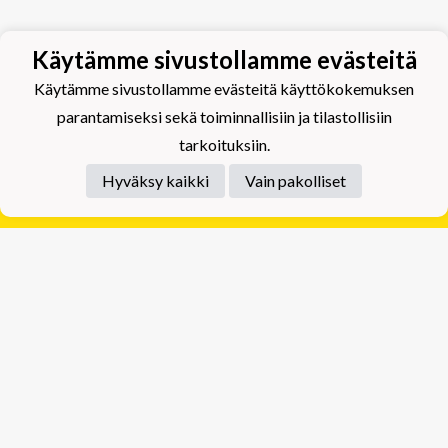
Käytämme sivustollamme evästeitä
Käytämme sivustollamme evästeitä käyttökokemuksen
parantamiseksi sekä toiminnallisiin ja tilastollisiin
tarkoituksiin.
Hyväksy kaikki
Vain pakolliset
Tietosuojaseloste
Tuplajäät Lippumäki - Rauhalahdentie 66, 70820
Kuopio
Tuplajäät Toivala - Tietäjäntie 2, 70900 Toivala
Powered by