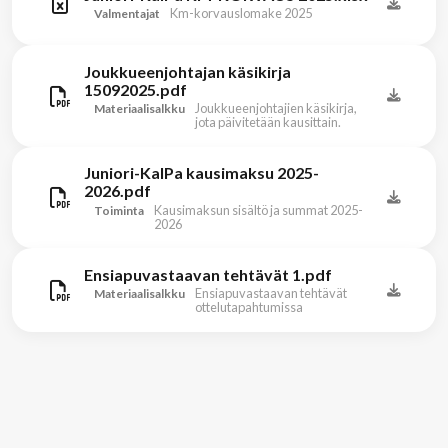
Km-korvauslomake 2025
Valmentajat
Joukkueenjohtajan käsikirja
15092025.pdf
Joukkueenjohtajien käsikirja,
Materiaalisalkku
jota päivitetään kausittain.
Juniori-KalPa kausimaksu 2025-
2026.pdf
Kausimaksun sisältö ja summat 2025-
Toiminta
2026
Ensiapuvastaavan tehtävät 1.pdf
Ensiapuvastaavan tehtävät
Materiaalisalkku
ottelutapahtumissa