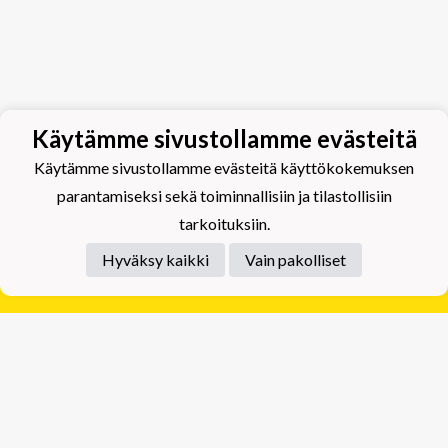
Käytämme sivustollamme evästeitä
Käytämme sivustollamme evästeitä käyttökokemuksen
parantamiseksi sekä toiminnallisiin ja tilastollisiin
tarkoituksiin.
Hyväksy kaikki
Vain pakolliset
Tietosuojaseloste
Tuplajäät Lippumäki - Rauhalahdentie 66, 70820
Kuopio
Tuplajäät Toivala - Tietäjäntie 2, 70900 Toivala