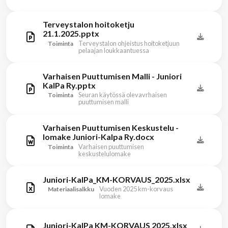
Terveystalon hoitoketju
21.1.2025.pptx
Terveystalon ohjeistus hoitoketjuun
Toiminta
pelaajan loukkaantuessa
Varhaisen Puuttumisen Malli - Juniori
KalPa Ry.pptx
Seuran käytössä olevavrhaisen
Toiminta
puuttumisen malli
Varhaisen Puuttumisen Keskustelu -
lomake Juniori-Kalpa Ry.docx
Varhaisen puuttumisen
Toiminta
keskustelulomake
Juniori-KalPa_KM-KORVAUS_2025.xlsx
Vuoden 2025 km-korvaus
Materiaalisalkku
lomake
Juniori-KalPa KM-KORVAUS 2025.xlsx