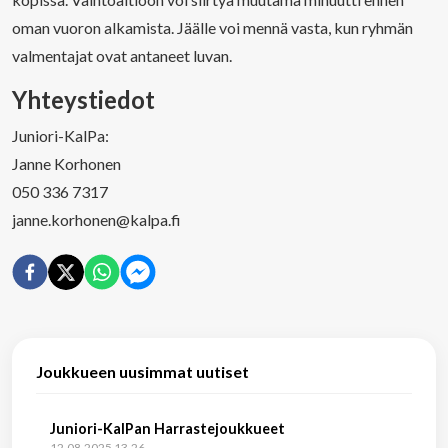
oman vuoron alkamista. Jäälle voi mennä vasta, kun ryhmän
valmentajat ovat antaneet luvan.
Yhteystiedot
Juniori-KalPa:
Janne Korhonen
050 336 7317
janne.korhonen@kalpa.fi
Joukkueen uusimmat uutiset
Juniori-KalPan Harrastejoukkueet
12.08.2025 13.26