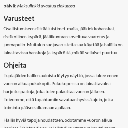
päivä
:
Maksulinkki avautuu elokuussa
Varusteet
Osallistumiseen riittää luistimet, maila, jääkiekkohanskat,
ristikollinen kypärä, jääliikuntaan soveltuva vaatetus ja
juomapullo. Muitakin suojavarusteita saa käyttää ja hallilla on
lainattavissa hanskoja ja kypäröitä, mikäli sellaiset puuttuu.
Ohjeita
Tuplajäiden hallien auloista löytyy näyttö, jossa lukee ennen
vuoron alkua pukukopit. Pukukopeissa on lainattavaksi
harjoituspaitoja, joka tulee palauttaa vuoron jälkeen.
Toivomme, että tapahtumiin savutaan hyvissä ajoin, jotta
toiminta pääsee alkamaan ajallaan.
Hallin hyviä tapoja noudattaen, odotamme vuoron alkua
kopissa. Vaihtoaitioon voi siirtyä muutama minuutti ennen