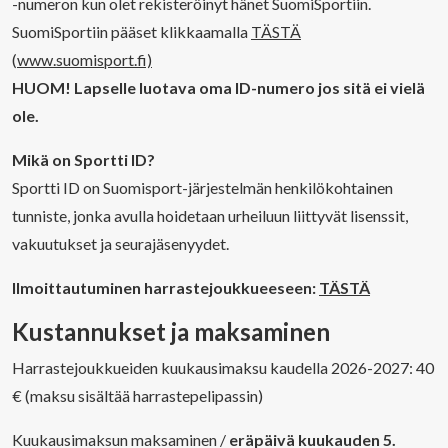
-numeron kun olet rekisteröinyt hänet SuomiSportiin.
SuomiSportiin pääset klikkaamalla
TÄSTÄ
(
www.suomisport.fi)
HUOM! Lapselle luotava oma ID-numero jos sitä ei vielä
ole.
Mikä on Sportti ID?
Sportti ID on Suomisport-järjestelmän henkilökohtainen
tunniste, jonka avulla hoidetaan urheiluun liittyvät lisenssit,
vakuutukset ja seurajäsenyydet.
Ilmoittautuminen harrastejoukkueeseen:
TÄSTÄ
Kustannukset ja maksaminen
Harrastejoukkueiden kuukausimaksu kaudella 2026-2027: 40
€ (maksu sisältää harrastepelipassin)
Kuukausimaksun maksaminen /
eräpäivä kuukauden 5.