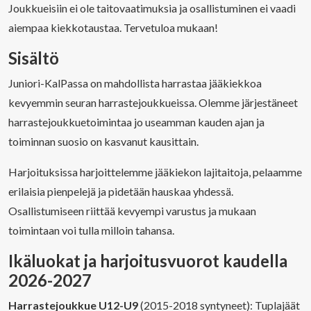
Joukkueisiin ei ole taitovaatimuksia ja osallistuminen ei vaadi
aiempaa kiekkotaustaa. Tervetuloa mukaan!
Sisältö
Juniori-KalPassa on mahdollista harrastaa jääkiekkoa
kevyemmin seuran harrastejoukkueissa. Olemme järjestäneet
harrastejoukkuetoimintaa jo useamman kauden ajan ja
toiminnan suosio on kasvanut kausittain.
Harjoituksissa harjoittelemme jääkiekon lajitaitoja, pelaamme
erilaisia pienpelejä ja pidetään hauskaa yhdessä.
Osallistumiseen riittää kevyempi varustus ja mukaan
toimintaan voi tulla milloin tahansa.
Ikäluokat ja harjoitusvuorot kaudella
2026-2027
Harrastejoukkue U12-U9
(2015-2018 syntyneet): Tuplajäät