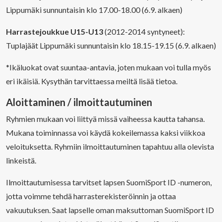
Lippumäki sunnuntaisin klo 17.00-18.00 (6.9. alkaen)
Harrastejoukkue U15-U13
(2012-2014 syntyneet):
Tuplajäät Lippumäki sunnuntaisin klo 18.15-19.15 (6.9. alkaen)
*Ikäluokat ovat suuntaa-antavia, joten mukaan voi tulla myös
eri ikäisiä. Kysythän tarvittaessa meiltä lisää tietoa.
Aloittaminen / ilmoittautuminen
Ryhmien mukaan voi liittyä missä vaiheessa kautta tahansa.
Mukana toiminnassa voi käydä kokeilemassa kaksi viikkoa
veloituksetta. Ryhmiin ilmoittautuminen tapahtuu alla olevista
linkeistä.
Ilmoittautumisessa tarvitset lapsen SuomiSport ID -numeron,
jotta voimme tehdä harrasterekisteröinnin ja ottaa
vakuutuksen. Saat lapselle oman maksuttoman SuomiSport ID