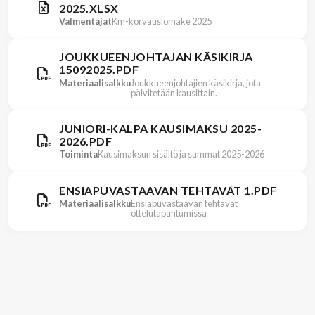
2025.XLSX
Valmentajat
Km-korvauslomake 2025
JOUKKUEENJOHTAJAN KÄSIKIRJA
15092025.PDF
Materiaalisalkku
Joukkueenjohtajien käsikirja, jota
päivitetään kausittain.
JUNIORI-KALPA KAUSIMAKSU 2025-
2026.PDF
Toiminta
Kausimaksun sisältö ja summat 2025-2026
ENSIAPUVASTAAVAN TEHTÄVÄT 1.PDF
Materiaalisalkku
Ensiapuvastaavan tehtävät
ottelutapahtumissa