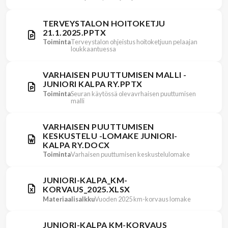
TERVEYSTALON HOITOKETJU
21.1.2025.PPTX
Toiminta
Terveystalon ohjeistus hoitoketjuun pelaajan
loukkaantuessa
VARHAISEN PUUTTUMISEN MALLI -
JUNIORI KALPA RY.PPTX
Toiminta
Seuran käytössä olevavrhaisen puuttumisen
malli
VARHAISEN PUUTTUMISEN
KESKUSTELU -LOMAKE JUNIORI-
KALPA RY.DOCX
Toiminta
Varhaisen puuttumisen keskustelulomake
JUNIORI-KALPA_KM-
KORVAUS_2025.XLSX
Materiaalisalkku
Vuoden 2025 km-korvaus lomake
JUNIORI-KALPA KM-KORVAUS