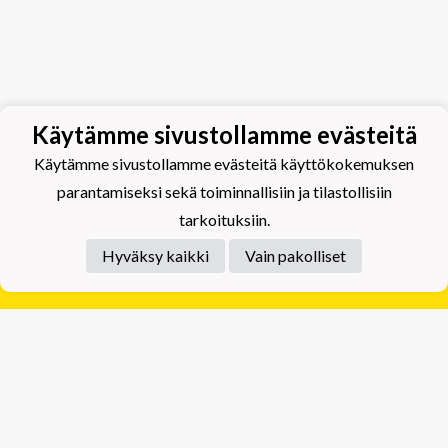
Käytämme sivustollamme evästeitä
Käytämme sivustollamme evästeitä käyttökokemuksen
parantamiseksi sekä toiminnallisiin ja tilastollisiin
tarkoituksiin.
Hyväksy kaikki
Vain pakolliset
Tietosuojaseloste
Tuplajäät Lippumäki - Rauhalahdentie 66, 70820
Kuopio
Tuplajäät Toivala - Tietäjäntie 2, 70900 Toivala