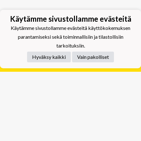
Käytämme sivustollamme evästeitä
Käytämme sivustollamme evästeitä käyttökokemuksen
parantamiseksi sekä toiminnallisiin ja tilastollisiin
tarkoituksiin.
Hyväksy kaikki
Vain pakolliset
Tietosuojaseloste
Tuplajäät Lippumäki - Rauhalahdentie 66, 70820
Kuopio
Tuplajäät Toivala - Tietäjäntie 2, 70900 Toivala
Powered by