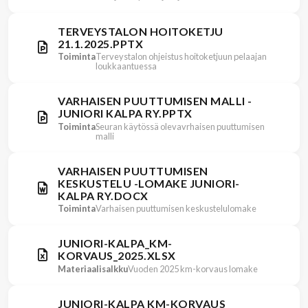
TERVEYSTALON HOITOKETJU
21.1.2025.PPTX
Toiminta
Terveystalon ohjeistus hoitoketjuun pelaajan
loukkaantuessa
VARHAISEN PUUTTUMISEN MALLI -
JUNIORI KALPA RY.PPTX
Toiminta
Seuran käytössä olevavrhaisen puuttumisen
malli
VARHAISEN PUUTTUMISEN
KESKUSTELU -LOMAKE JUNIORI-
KALPA RY.DOCX
Toiminta
Varhaisen puuttumisen keskustelulomake
JUNIORI-KALPA_KM-
KORVAUS_2025.XLSX
Materiaalisalkku
Vuoden 2025 km-korvaus lomake
JUNIORI-KALPA KM-KORVAUS