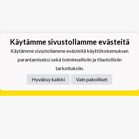
Käytämme sivustollamme evästeitä
Käytämme sivustollamme evästeitä käyttökokemuksen
parantamiseksi sekä toiminnallisiin ja tilastollisiin
tarkoituksiin.
Hyväksy kaikki
Vain pakolliset
Tietosuojaseloste
Tuplajäät Lippumäki - Rauhalahdentie 66, 70820
Kuopio
Tuplajäät Toivala - Tietäjäntie 2, 70900 Toivala