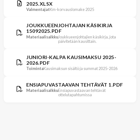
2025.XLSX
Valmentajat
Km-korvauslomake 2025
JOUKKUEENJOHTAJAN KÄSIKIRJA
15092025.PDF
Materiaalisalkku
Joukkueenjohtajien käsikirja, jota
päivitetään kausittain.
JUNIORI-KALPA KAUSIMAKSU 2025-
2026.PDF
Toiminta
Kausimaksun sisältö ja summat 2025-2026
ENSIAPUVASTAAVAN TEHTÄVÄT 1.PDF
Materiaalisalkku
Ensiapuvastaavan tehtävät
ottelutapahtumissa