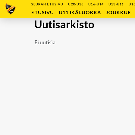
SEURAN ETUSIVU
U20-U18
U16-U14
U13-U11
U1
ETUSIVU
U11 IKÄLUOKKA
JOUKKUE
Uutisarkisto
Ei uutisia