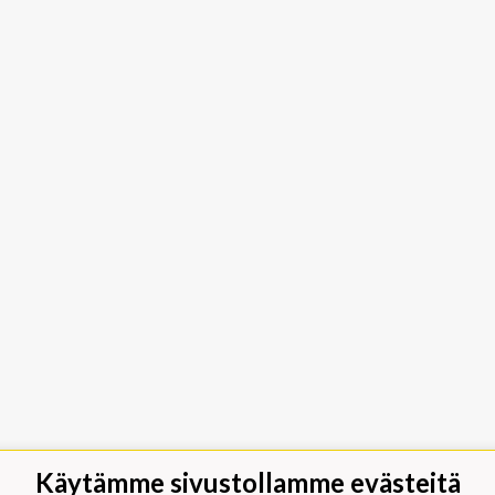
Käytämme sivustollamme evästeitä
jäät Lippumäki - Rauhalahdentie 66,