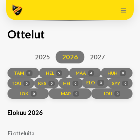
Ottelut
2026
2025
2027
TAM
HEL
MAA
HUH
3
5
4
0
ELO
TOU
KES
HEI
SYY
0
0
0
0
0
LOK
MAR
JOU
0
0
0
Elokuu 2026
Ei otteluita