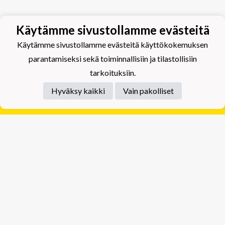
Käytämme sivustollamme evästeitä
Käytämme sivustollamme evästeitä käyttökokemuksen
parantamiseksi sekä toiminnallisiin ja tilastollisiin
tarkoituksiin.
Hyväksy kaikki
Vain pakolliset
Tietosuojaseloste
Tuplajäät Lippumäki - Rauhalahdentie 66, 70820
Kuopio
Tuplajäät Toivala - Tietäjäntie 2, 70900 Toivala
Powered by