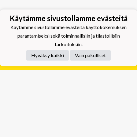
Käytämme sivustollamme evästeitä
Käytämme sivustollamme evästeitä käyttökokemuksen
parantamiseksi sekä toiminnallisiin ja tilastollisiin
tarkoituksiin.
Hyväksy kaikki
Vain pakolliset
Tietosuojaseloste
Tuplajäät Lippumäki - Rauhalahdentie 66, 70820
Kuopio
Tuplajäät Toivala - Tietäjäntie 2, 70900 Toivala
Powered by