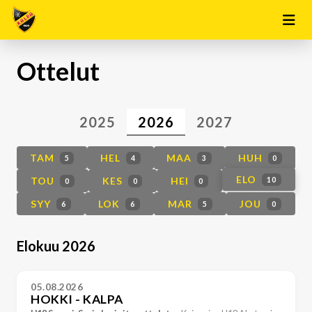
Ottelut
2025
2026
2027
TAM
HEL
MAA
HUH
5
4
3
0
ELO
TOU
KES
HEI
10
0
0
0
SYY
LOK
MAR
JOU
6
6
5
0
Elokuu 2026
05.08.2026
HOKKI - KALPA