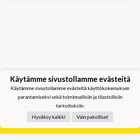
Käytämme sivustollamme evästeitä
Käytämme sivustollamme evästeitä käyttökokemuksen
parantamiseksi sekä toiminnallisiin ja tilastollisiin
tarkoituksiin.
Hyväksy kaikki
Vain pakolliset
Tietosuojaseloste
Tuplajäät Lippumäki - Rauhalahdentie 66, 70820