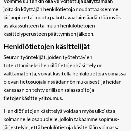
Voimme kuitenkin olla velvoitettuja säilyttämään
joitakin käyttäjän henkilötietoja noudattaaksemme
kirjanpito- tai muuta pakottavaa lainsäädäntöä myös
asiakassuhteen tai muun henkilötietojen
käsittelyperusteen päättymisen jälkeen.
Henkilötietojen käsittelijät
Seuran työntekijät, joiden työtehtävien
toteuttamiseksi henkilötietojen käsittely on
välttämätöntä, voivat käsitellä henkilötietoja voimassa
olevan tietosuojalainsäädännön mukaisesti ja heidän
kanssaan on tehty erillisen salassapito ja
tietojenkäsittelysitoumus.
Henkilötietojen käsittelyä voidaan myös ulkoistaa
kolmannelle osapuolelle, jolloin takaamme sopimus-
järjestelyin, että henkilötietoja käsitellään voimassa