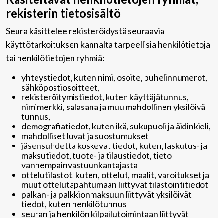
rekisterin tietosisältö
Seura käsittelee rekisteröidystä seuraavia
käyttötarkoituksen kannalta tarpeellisia henkilötietoja
tai henkilötietojen ryhmiä:
yhteystiedot, kuten nimi, osoite, puhelinnumerot,
sähköpostiosoitteet,
rekisteröitymistiedot, kuten käyttäjätunnus,
nimimerkki, salasana ja muu mahdollinen yksilöivä
tunnus,
demografiatiedot, kuten ikä, sukupuoli ja äidinkieli,
mahdolliset luvat ja suostumukset
jäsensuhdetta koskevat tiedot, kuten, laskutus- ja
maksutiedot, tuote- ja tilaustiedot, tieto
vanhempainvastuunkantajasta
ottelutilastot, kuten, ottelut, maalit, varoitukset ja
muut ottelutapahtumaan liittyvät tilastointitiedot
palkan- ja palkkionmaksuun liittyvät yksilöivät
tiedot, kuten henkilötunnus
seuran ja henkilön kilpailutoimintaan liittyvät