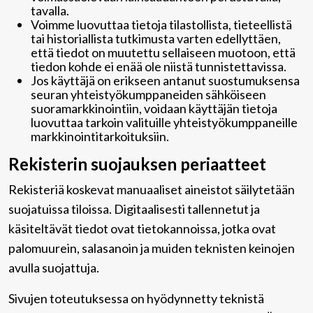
tavalla.
Voimme luovuttaa tietoja tilastollista, tieteellistä
tai historiallista tutkimusta varten edellyttäen,
että tiedot on muutettu sellaiseen muotoon, että
tiedon kohde ei enää ole niistä tunnistettavissa.
Jos käyttäjä on erikseen antanut suostumuksensa
seuran yhteistyökumppaneiden sähköiseen
suoramarkkinointiin, voidaan käyttäjän tietoja
luovuttaa tarkoin valituille yhteistyökumppaneille
markkinointitarkoituksiin.
Rekisterin suojauksen periaatteet
Rekisteriä koskevat manuaaliset aineistot säilytetään
suojatuissa tiloissa. Digitaalisesti tallennetut ja
käsiteltävät tiedot ovat tietokannoissa, jotka ovat
palomuurein, salasanoin ja muiden teknisten keinojen
avulla suojattuja.
Sivujen toteutuksessa on hyödynnetty teknistä