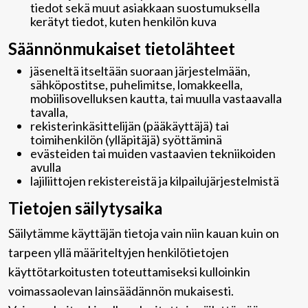
tiedot sekä muut asiakkaan suostumuksella
kerätyt tiedot, kuten henkilön kuva
Säännönmukaiset tietolähteet
jäseneltä itseltään suoraan järjestelmään,
sähköpostitse, puhelimitse, lomakkeella,
mobiilisovelluksen kautta, tai muulla vastaavalla
tavalla,
rekisterinkäsittelijän (pääkäyttäjä) tai
toimihenkilön (ylläpitäjä) syöttäminä
evästeiden tai muiden vastaavien tekniikoiden
avulla
lajiliittojen rekistereistä ja kilpailujärjestelmistä
Tietojen säilytysaika
Säilytämme käyttäjän tietoja vain niin kauan kuin on
tarpeen yllä määriteltyjen henkilötietojen
käyttötarkoitusten toteuttamiseksi kulloinkin
voimassaolevan lainsäädännön mukaisesti.