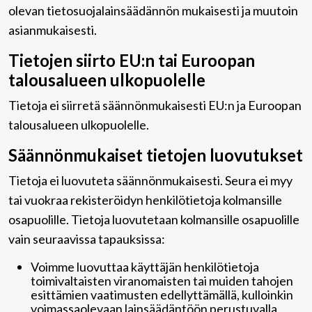
olevan tietosuojalainsäädännön mukaisesti ja muutoin
asianmukaisesti.
Tietojen siirto EU:n tai Euroopan
talousalueen ulkopuolelle
Tietoja ei siirretä säännönmukaisesti EU:n ja Euroopan
talousalueen ulkopuolelle.
Säännönmukaiset tietojen luovutukset
Tietoja ei luovuteta säännönmukaisesti. Seura ei myy
tai vuokraa rekisteröidyn henkilötietoja kolmansille
osapuolille. Tietoja luovutetaan kolmansille osapuolille
vain seuraavissa tapauksissa:
Voimme luovuttaa käyttäjän henkilötietoja
toimivaltaisten viranomaisten tai muiden tahojen
esittämien vaatimusten edellyttämällä, kulloinkin
voimassaolevaan lainsäädäntöön perustuvalla,