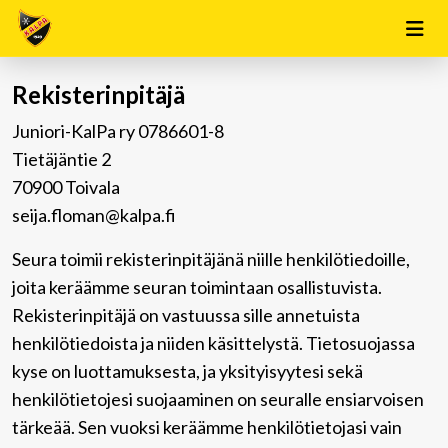
Rekisterinpitäjä
Juniori-KalPa ry 0786601-8
Tietäjäntie 2
70900 Toivala
seija.floman@kalpa.fi
Seura toimii rekisterinpitäjänä niille henkilötiedoille,
joita keräämme seuran toimintaan osallistuvista.
Rekisterinpitäjä on vastuussa sille annetuista
henkilötiedoista ja niiden käsittelystä. Tietosuojassa
kyse on luottamuksesta, ja yksityisyytesi sekä
henkilötietojesi suojaaminen on seuralle ensiarvoisen
tärkeää. Sen vuoksi keräämme henkilötietojasi vain