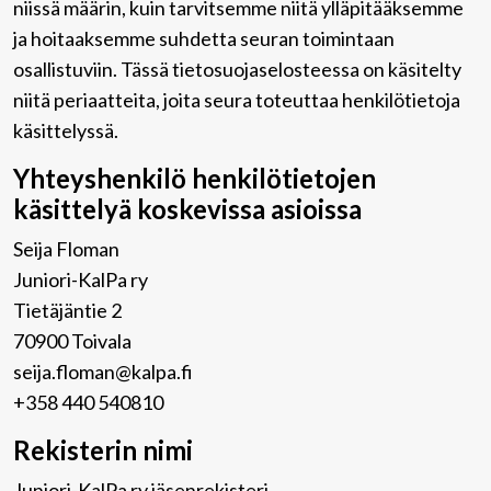
niissä määrin, kuin tarvitsemme niitä ylläpitääksemme
ja hoitaaksemme suhdetta seuran toimintaan
osallistuviin. Tässä tietosuojaselosteessa on käsitelty
niitä periaatteita, joita seura toteuttaa henkilötietoja
käsittelyssä.
Yhteyshenkilö henkilötietojen
käsittelyä koskevissa asioissa
Seija Floman
Juniori-KalPa ry
Tietäjäntie 2
70900 Toivala
seija.floman@kalpa.fi
+358 440 540810
Rekisterin nimi
Juniori-KalPa ry jäsenrekisteri