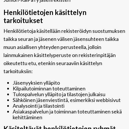
Henkilötietojen käsittelyn
tarkoitukset
Henkilötietoja käsitellään rekisteröidyn suostumuksen
taikka seuran ja jäsenen välisen jäsensuhteen taikka
muun asiallisen yhteyden perusteella, jolloin
lainmukainen käsittelyperuste on rekisterinpitäjän
oikeutettu etu, etenkin seuraaviin käsittelyn
tarkoituksiin:
Jäsenyyksien ylläpito
Kilpailutoiminnan toteuttaminen
Tulospalvelun ylläpito ja tilastojen julkaisu
Sähköinen jäsenviestintä, esimerkiksi webbisivut
Analysointi ja tilastointi
Asiakaspalvelun ja toiminnan toteuttaminen sekä
kehittäminen
Käsiteltävät henkilötietojen ryhmät,