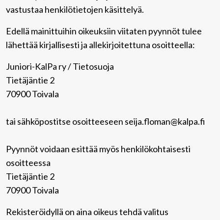
vastustaa henkilötietojen käsittelyä.
Edellä mainittuihin oikeuksiin viitaten pyynnöt tulee
lähettää kirjallisesti ja allekirjoitettuna osoitteella:
Juniori-KalPa ry / Tietosuoja
Tietäjäntie 2
70900 Toivala
tai sähköpostitse osoitteeseen seija.floman@kalpa.fi
Pyynnöt voidaan esittää myös henkilökohtaisesti
osoitteessa
Tietäjäntie 2
70900 Toivala
Rekisteröidyllä on aina oikeus tehdä valitus