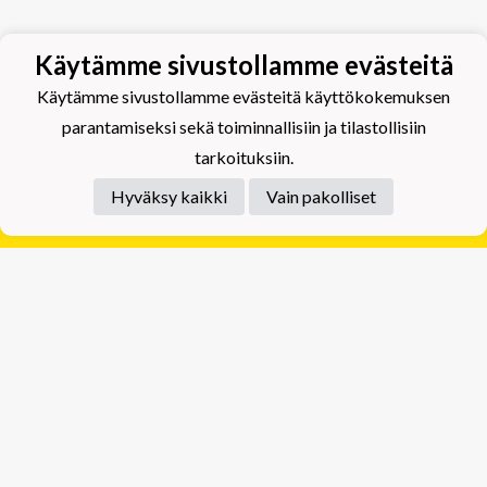
Käytämme sivustollamme evästeitä
Käytämme sivustollamme evästeitä käyttökokemuksen
parantamiseksi sekä toiminnallisiin ja tilastollisiin
tarkoituksiin.
Hyväksy kaikki
Vain pakolliset
Tietosuojaseloste
Tuplajäät Lippumäki - Rauhalahdentie 66, 70820
Kuopio
Tuplajäät Toivala - Tietäjäntie 2, 70900 Toivala
Powered by