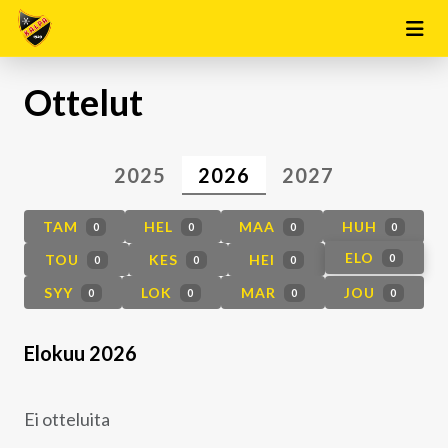
Ottelut
2025
2026
2027
TAM
HEL
MAA
HUH
0
0
0
0
ELO
TOU
KES
HEI
0
0
0
0
SYY
LOK
MAR
JOU
0
0
0
0
Elokuu 2026
Ei otteluita