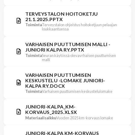
TERVEYSTALON HOITOKETJU
21.1.2025.PPTX
Toiminta
Terveystalon ohjeistus hoitoketjuun pelaajan
loukkaantuessa
VARHAISEN PUUTTUMISEN MALLI -
JUNIORI KALPA RY.PPTX
Toiminta
Seuran käytössä olevavrhaisen puuttumisen
malli
VARHAISEN PUUTTUMISEN
KESKUSTELU -LOMAKE JUNIORI-
KALPA RY.DOCX
Toiminta
Varhaisen puuttumisen keskustelulomake
JUNIORI-KALPA_KM-
KORVAUS_2025.XLSX
Materiaalisalkku
Vuoden 2025 km-korvaus lomake
JUNIORI-KALPA KM-KORVAUS