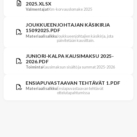
2025.XLSX
Valmentajat
Km-korvauslomake 2025
JOUKKUEENJOHTAJAN KÄSIKIRJA
15092025.PDF
Materiaalisalkku
Joukkueenjohtajien käsikirja, jota
päivitetään kausittain.
JUNIORI-KALPA KAUSIMAKSU 2025-
2026.PDF
Toiminta
Kausimaksun sisältö ja summat 2025-2026
ENSIAPUVASTAAVAN TEHTÄVÄT 1.PDF
Materiaalisalkku
Ensiapuvastaavan tehtävät
ottelutapahtumissa