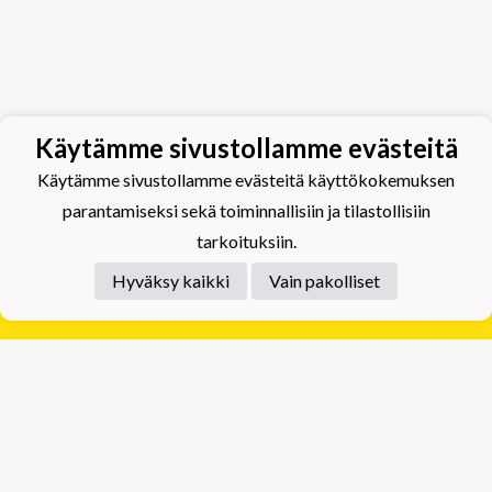
Käytämme sivustollamme evästeitä
Käytämme sivustollamme evästeitä käyttökokemuksen
parantamiseksi sekä toiminnallisiin ja tilastollisiin
tarkoituksiin.
Hyväksy kaikki
Vain pakolliset
Tietosuojaseloste
Tuplajäät Lippumäki - Rauhalahdentie 66, 70820
Kuopio
Tuplajäät Toivala - Tietäjäntie 2, 70900 Toivala