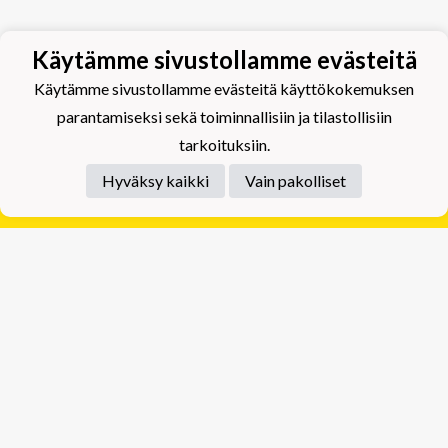
Käytämme sivustollamme evästeitä
Käytämme sivustollamme evästeitä käyttökokemuksen
parantamiseksi sekä toiminnallisiin ja tilastollisiin
tarkoituksiin.
Hyväksy kaikki
Vain pakolliset
Tietosuojaseloste
Tuplajäät Lippumäki - Rauhalahdentie 66, 70820
Kuopio
Tuplajäät Toivala - Tietäjäntie 2, 70900 Toivala
Powered by