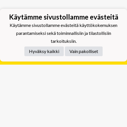
Käytämme sivustollamme evästeitä
Käytämme sivustollamme evästeitä käyttökokemuksen
parantamiseksi sekä toiminnallisiin ja tilastollisiin
tarkoituksiin.
Hyväksy kaikki
Vain pakolliset
Tietosuojaseloste
Tuplajäät Lippumäki - Rauhalahdentie 66, 70820
Kuopio
Tuplajäät Toivala - Tietäjäntie 2, 70900 Toivala
Powered by