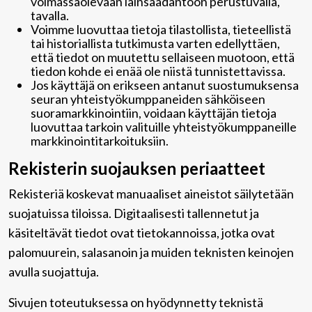
voimassaolevaan lainsäädäntöön perustuvalla,
tavalla.
Voimme luovuttaa tietoja tilastollista, tieteellistä
tai historiallista tutkimusta varten edellyttäen,
että tiedot on muutettu sellaiseen muotoon, että
tiedon kohde ei enää ole niistä tunnistettavissa.
Jos käyttäjä on erikseen antanut suostumuksensa
seuran yhteistyökumppaneiden sähköiseen
suoramarkkinointiin, voidaan käyttäjän tietoja
luovuttaa tarkoin valituille yhteistyökumppaneille
markkinointitarkoituksiin.
Rekisterin suojauksen periaatteet
Rekisteriä koskevat manuaaliset aineistot säilytetään
suojatuissa tiloissa. Digitaalisesti tallennetut ja
käsiteltävät tiedot ovat tietokannoissa, jotka ovat
palomuurein, salasanoin ja muiden teknisten keinojen
avulla suojattuja.
Sivujen toteutuksessa on hyödynnetty teknistä