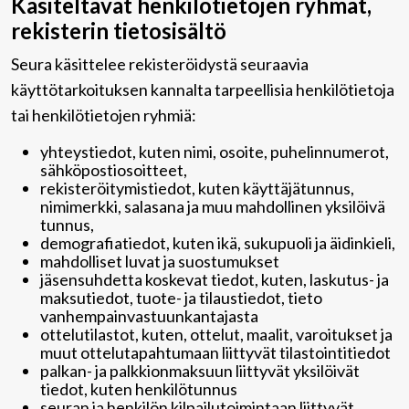
Käsiteltävät henkilötietojen ryhmät,
rekisterin tietosisältö
Seura käsittelee rekisteröidystä seuraavia
käyttötarkoituksen kannalta tarpeellisia henkilötietoja
tai henkilötietojen ryhmiä:
yhteystiedot, kuten nimi, osoite, puhelinnumerot,
sähköpostiosoitteet,
rekisteröitymistiedot, kuten käyttäjätunnus,
nimimerkki, salasana ja muu mahdollinen yksilöivä
tunnus,
demografiatiedot, kuten ikä, sukupuoli ja äidinkieli,
mahdolliset luvat ja suostumukset
jäsensuhdetta koskevat tiedot, kuten, laskutus- ja
maksutiedot, tuote- ja tilaustiedot, tieto
vanhempainvastuunkantajasta
ottelutilastot, kuten, ottelut, maalit, varoitukset ja
muut ottelutapahtumaan liittyvät tilastointitiedot
palkan- ja palkkionmaksuun liittyvät yksilöivät
tiedot, kuten henkilötunnus
seuran ja henkilön kilpailutoimintaan liittyvät