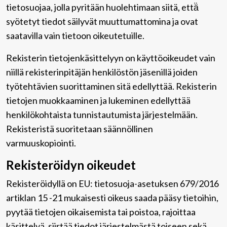
tietosuojaa, jolla pyritään huolehtimaan siitä, että̈
syötetyt tiedot säilyvät muuttumattomina ja ovat
saatavilla vain tietoon oikeutetuille.
Rekisterin tietojenkäsittelyyn on käyttöoikeudet vain
niillä rekisterinpitäjän henkilöstön jäsenillä joiden
työtehtävien suorittaminen sitä edellyttää. Rekisterin
tietojen muokkaaminen ja lukeminen edellyttää
henkilökohtaista tunnistautumista järjestelmään.
Rekisteristä suoritetaan säännöllinen
varmuuskopiointi.
Rekisteröidyn oikeudet
Rekisteröidyllä on EU: tietosuoja-asetuksen 679/2016
artiklan 15 -21 mukaisesti oikeus saada pääsy tietoihin,
pyytää tietojen oikaisemista tai poistoa, rajoittaa
käsittelyä, siirtää tiedot järjestelmästä toiseen sekä