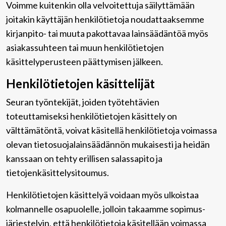
Voimme kuitenkin olla velvoitettuja säilyttämään
joitakin käyttäjän henkilötietoja noudattaaksemme
kirjanpito- tai muuta pakottavaa lainsäädäntöä myös
asiakassuhteen tai muun henkilötietojen
käsittelyperusteen päättymisen jälkeen.
Henkilötietojen käsittelijät
Seuran työntekijät, joiden työtehtävien
toteuttamiseksi henkilötietojen käsittely on
välttämätöntä, voivat käsitellä henkilötietoja voimassa
olevan tietosuojalainsäädännön mukaisesti ja heidän
kanssaan on tehty erillisen salassapito ja
tietojenkäsittelysitoumus.
Henkilötietojen käsittelyä voidaan myös ulkoistaa
kolmannelle osapuolelle, jolloin takaamme sopimus-
järjestelyin, että henkilötietoja käsitellään voimassa