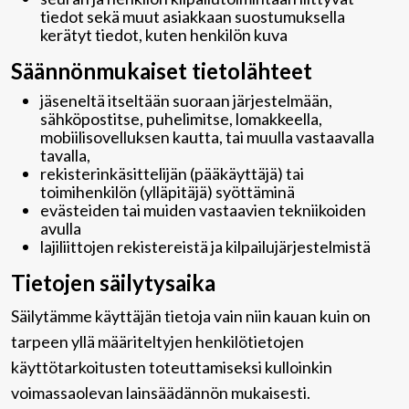
tiedot sekä muut asiakkaan suostumuksella
kerätyt tiedot, kuten henkilön kuva
Säännönmukaiset tietolähteet
jäseneltä itseltään suoraan järjestelmään,
sähköpostitse, puhelimitse, lomakkeella,
mobiilisovelluksen kautta, tai muulla vastaavalla
tavalla,
rekisterinkäsittelijän (pääkäyttäjä) tai
toimihenkilön (ylläpitäjä) syöttäminä
evästeiden tai muiden vastaavien tekniikoiden
avulla
lajiliittojen rekistereistä ja kilpailujärjestelmistä
Tietojen säilytysaika
Säilytämme käyttäjän tietoja vain niin kauan kuin on
tarpeen yllä määriteltyjen henkilötietojen
käyttötarkoitusten toteuttamiseksi kulloinkin
voimassaolevan lainsäädännön mukaisesti.