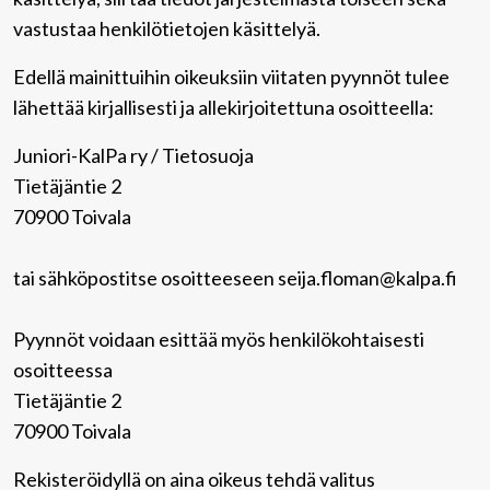
vastustaa henkilötietojen käsittelyä.
Edellä mainittuihin oikeuksiin viitaten pyynnöt tulee
lähettää kirjallisesti ja allekirjoitettuna osoitteella:
Juniori-KalPa ry / Tietosuoja
Tietäjäntie 2
70900 Toivala
tai sähköpostitse osoitteeseen seija.floman@kalpa.fi
Pyynnöt voidaan esittää myös henkilökohtaisesti
osoitteessa
Tietäjäntie 2
70900 Toivala
Rekisteröidyllä on aina oikeus tehdä valitus