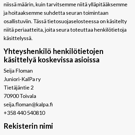
niissä määrin, kuin tarvitsemme niitä ylläpitääksemme
ja hoitaaksemme suhdetta seuran toimintaan
osallistuviin. Tässä tietosuojaselosteessa on käsitelty
niitä periaatteita, joita seura toteuttaa henkilötietoja
käsittelyssä.
Yhteyshenkilö henkilötietojen
käsittelyä koskevissa asioissa
Seija Floman
Juniori-KalPa ry
Tietäjäntie 2
70900 Toivala
seija.floman@kalpa.fi
+358 440 540810
Rekisterin nimi