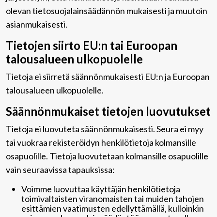
olevan tietosuojalainsäädännön mukaisesti ja muutoin
asianmukaisesti.
Tietojen siirto EU:n tai Euroopan
talousalueen ulkopuolelle
Tietoja ei siirretä säännönmukaisesti EU:n ja Euroopan
talousalueen ulkopuolelle.
Säännönmukaiset tietojen luovutukset
Tietoja ei luovuteta säännönmukaisesti. Seura ei myy
tai vuokraa rekisteröidyn henkilötietoja kolmansille
osapuolille. Tietoja luovutetaan kolmansille osapuolille
vain seuraavissa tapauksissa:
Voimme luovuttaa käyttäjän henkilötietoja
toimivaltaisten viranomaisten tai muiden tahojen
esittämien vaatimusten edellyttämällä, kulloinkin