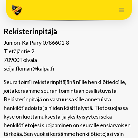
Rekisterinpitäjä
Juniori-KalPa ry 0786601-8
Tietäjäntie 2
70900 Toivala
seija.floman@kalpa.fi
Seura toimii rekisterinpitäjänä niille henkilötiedoille,
joita keräämme seuran toimintaan osallistuvista.
Rekisterinpitäjä on vastuussa sille annetuista
henkilötiedoista ja niiden käsittelystä. Tietosuojassa
kyse on luottamuksesta, ja yksityisyytesi sekä
henkilötietojesi suojaaminen on seuralle ensiarvoisen
tärkeää. Sen vuoksi keräämme henkilötietojasi vain