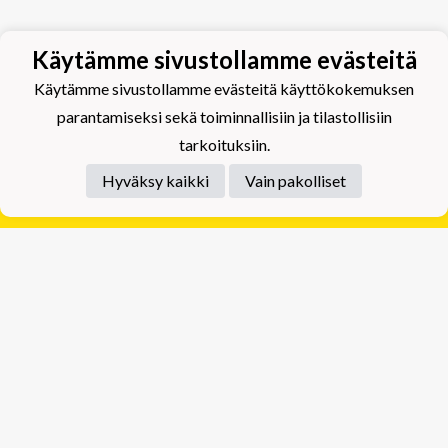
Käytämme sivustollamme evästeitä
Käytämme sivustollamme evästeitä käyttökokemuksen
parantamiseksi sekä toiminnallisiin ja tilastollisiin
tarkoituksiin.
Hyväksy kaikki
Vain pakolliset
Tietosuojaseloste
Tuplajäät Lippumäki - Rauhalahdentie 66, 70820
Kuopio
Tuplajäät Toivala - Tietäjäntie 2, 70900 Toivala
Powered by