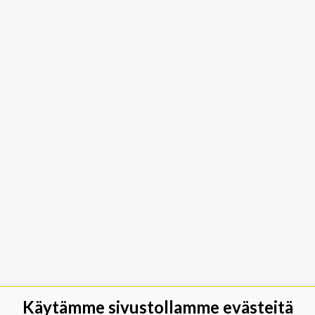
Käytämme sivustollamme evästeitä
jäät Lippumäki - Rauhalahdentie 66,