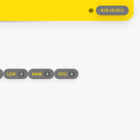
KIRJAUDU
LOK
MAR
JOU
0
0
0