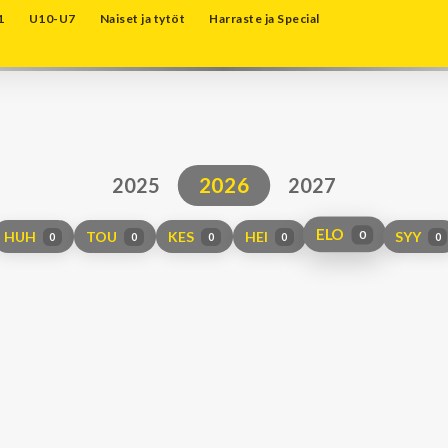
1
U10-U7
Naiset ja tytöt
Harraste ja Special
2026
2025
2027
ELO
HUH
TOU
KES
HEI
SYY
0
0
0
0
0
0