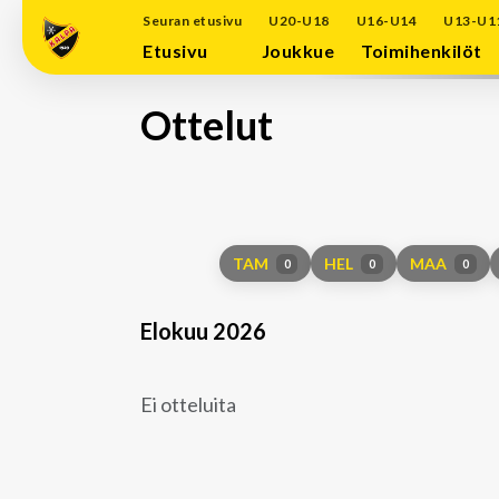
Seuran etusivu
U20-U18
U16-U14
U13-U1
Etusivu
Joukkue
Toimihenkilöt
Ottelut
TAM
HEL
MAA
0
0
0
Elokuu 2026
Ei otteluita