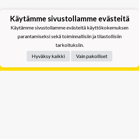
Käytämme sivustollamme evästeitä
Käytämme sivustollamme evästeitä käyttökokemuksen
parantamiseksi sekä toiminnallisiin ja tilastollisiin
tarkoituksiin.
Hyväksy kaikki
Vain pakolliset
Tietosuojaseloste
Tuplajäät Lippumäki - Rauhalahdentie 66, 70820
Kuopio
Tuplajäät Toivala - Tietäjäntie 2, 70900 Toivala
Powered by