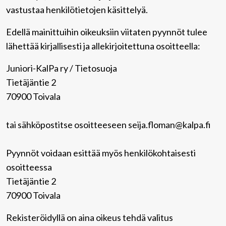
vastustaa henkilötietojen käsittelyä.
Edellä mainittuihin oikeuksiin viitaten pyynnöt tulee
lähettää kirjallisesti ja allekirjoitettuna osoitteella:
Juniori-KalPa ry / Tietosuoja
Tietäjäntie 2
70900 Toivala
tai sähköpostitse osoitteeseen seija.floman@kalpa.fi
Pyynnöt voidaan esittää myös henkilökohtaisesti
osoitteessa
Tietäjäntie 2
70900 Toivala
Rekisteröidyllä on aina oikeus tehdä valitus