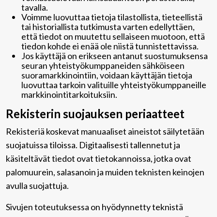
tavalla.
Voimme luovuttaa tietoja tilastollista, tieteellistä
tai historiallista tutkimusta varten edellyttäen,
että tiedot on muutettu sellaiseen muotoon, että
tiedon kohde ei enää ole niistä tunnistettavissa.
Jos käyttäjä on erikseen antanut suostumuksensa
seuran yhteistyökumppaneiden sähköiseen
suoramarkkinointiin, voidaan käyttäjän tietoja
luovuttaa tarkoin valituille yhteistyökumppaneille
markkinointitarkoituksiin.
Rekisterin suojauksen periaatteet
Rekisteriä koskevat manuaaliset aineistot säilytetään
suojatuissa tiloissa. Digitaalisesti tallennetut ja
käsiteltävät tiedot ovat tietokannoissa, jotka ovat
palomuurein, salasanoin ja muiden teknisten keinojen
avulla suojattuja.
Sivujen toteutuksessa on hyödynnetty teknistä