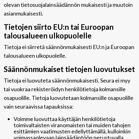
olevan tietosuojalainsäädännön mukaisesti ja muutoin
asianmukaisesti.
Tietojen siirto EU:n tai Euroopan
talousalueen ulkopuolelle
Tietoja ei siirretä säännönmukaisesti EU:n ja Euroopan
talousalueen ulkopuolelle.
Säännönmukaiset tietojen luovutukset
Tietoja ei luovuteta säännönmukaisesti. Seura ei myy
tai vuokraa rekisteröidyn henkilötietoja kolmansille
osapuolille. Tietoja luovutetaan kolmansille osapuolille
vain seuraavissa tapauksissa:
Voimme luovuttaa käyttäjän henkilötietoja
toimivaltaisten viranomaisten tai muiden tahojen
esittämien vaatimusten edellyttämällä, kulloinkin
voimassaolevaan lainsäädäntöön perustuvalla,