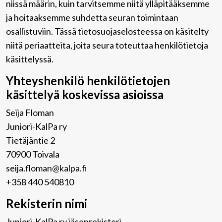
niissä määrin, kuin tarvitsemme niitä ylläpitääksemme
ja hoitaaksemme suhdetta seuran toimintaan
osallistuviin. Tässä tietosuojaselosteessa on käsitelty
niitä periaatteita, joita seura toteuttaa henkilötietoja
käsittelyssä.
Yhteyshenkilö henkilötietojen
käsittelyä koskevissa asioissa
Seija Floman
Juniori-KalPa ry
Tietäjäntie 2
70900 Toivala
seija.floman@kalpa.fi
+358 440 540810
Rekisterin nimi
Juniori-KalPa ry jäsenrekisteri