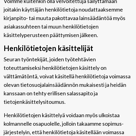
Voimme kuitenkin olla velvoitettuja säilyttämään
joitakin käyttäjän henkilötietoja noudattaaksemme
kirjanpito- tai muuta pakottavaa lainsäädäntöä myös
asiakassuhteen tai muun henkilötietojen
käsittelyperusteen päättymisen jälkeen.
Henkilötietojen käsittelijät
Seuran työntekijät, joiden työtehtävien
toteuttamiseksi henkilötietojen käsittely on
välttämätöntä, voivat käsitellä henkilötietoja voimassa
olevan tietosuojalainsäädännön mukaisesti ja heidän
kanssaan on tehty erillisen salassapito ja
tietojenkäsittelysitoumus.
Henkilötietojen käsittelyä voidaan myös ulkoistaa
kolmannelle osapuolelle, jolloin takaamme sopimus-
järjestelyin, että henkilötietoja käsitellään voimassa