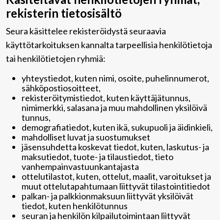
rekisterin tietosisältö
Seura käsittelee rekisteröidystä seuraavia
käyttötarkoituksen kannalta tarpeellisia henkilötietoja
tai henkilötietojen ryhmiä:
yhteystiedot, kuten nimi, osoite, puhelinnumerot,
sähköpostiosoitteet,
rekisteröitymistiedot, kuten käyttäjätunnus,
nimimerkki, salasana ja muu mahdollinen yksilöivä
tunnus,
demografiatiedot, kuten ikä, sukupuoli ja äidinkieli,
mahdolliset luvat ja suostumukset
jäsensuhdetta koskevat tiedot, kuten, laskutus- ja
maksutiedot, tuote- ja tilaustiedot, tieto
vanhempainvastuunkantajasta
ottelutilastot, kuten, ottelut, maalit, varoitukset ja
muut ottelutapahtumaan liittyvät tilastointitiedot
palkan- ja palkkionmaksuun liittyvät yksilöivät
tiedot, kuten henkilötunnus
seuran ja henkilön kilpailutoimintaan liittyvät