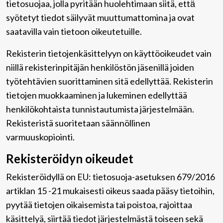
tietosuojaa, jolla pyritään huolehtimaan siitä, että̈
syötetyt tiedot säilyvät muuttumattomina ja ovat
saatavilla vain tietoon oikeutetuille.
Rekisterin tietojenkäsittelyyn on käyttöoikeudet vain
niillä rekisterinpitäjän henkilöstön jäsenillä joiden
työtehtävien suorittaminen sitä edellyttää. Rekisterin
tietojen muokkaaminen ja lukeminen edellyttää
henkilökohtaista tunnistautumista järjestelmään.
Rekisteristä suoritetaan säännöllinen
varmuuskopiointi.
Rekisteröidyn oikeudet
Rekisteröidyllä on EU: tietosuoja-asetuksen 679/2016
artiklan 15 -21 mukaisesti oikeus saada pääsy tietoihin,
pyytää tietojen oikaisemista tai poistoa, rajoittaa
käsittelyä, siirtää tiedot järjestelmästä toiseen sekä