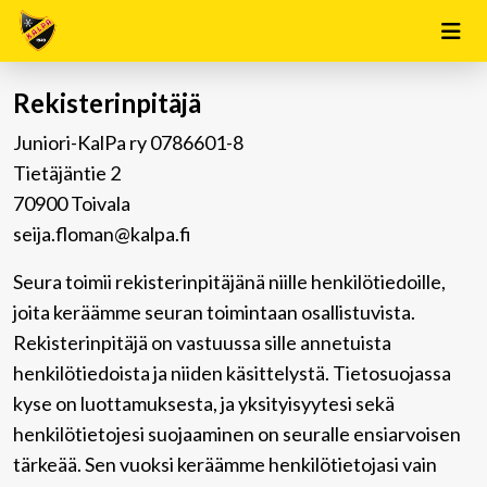
Rekisterinpitäjä
Juniori-KalPa ry 0786601-8
Tietäjäntie 2
70900 Toivala
seija.floman@kalpa.fi
Seura toimii rekisterinpitäjänä niille henkilötiedoille,
joita keräämme seuran toimintaan osallistuvista.
Rekisterinpitäjä on vastuussa sille annetuista
henkilötiedoista ja niiden käsittelystä. Tietosuojassa
kyse on luottamuksesta, ja yksityisyytesi sekä
henkilötietojesi suojaaminen on seuralle ensiarvoisen
tärkeää. Sen vuoksi keräämme henkilötietojasi vain