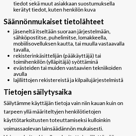
tiedot sekä muut asiakkaan suostumuksella
kerätyt tiedot, kuten henkilön kuva
Säännönmukaiset tietolähteet
jäseneltä itseltään suoraan järjestelmään,
sähköpostitse, puhelimitse, lomakkeella,
mobiilisovelluksen kautta, tai muulla vastaavalla
tavalla,
rekisterinkäsittelijän (pääkäyttäjä) tai
toimihenkilön (ylläpitäjä) syöttäminä
evästeiden tai muiden vastaavien tekniikoiden
avulla
lajiliittojen rekistereistä ja kilpailujärjestelmistä
Tietojen säilytysaika
Säilytämme käyttäjän tietoja vain niin kauan kuin on
tarpeen yllä määriteltyjen henkilötietojen
käyttötarkoitusten toteuttamiseksi kulloinkin
voimassaolevan lainsäädännön mukaisesti.