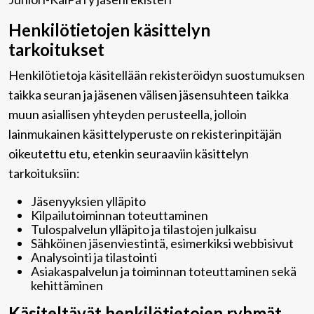
Henkilötietojen käsittelyn
tarkoitukset
Henkilötietoja käsitellään rekisteröidyn suostumuksen
taikka seuran ja jäsenen välisen jäsensuhteen taikka
muun asiallisen yhteyden perusteella, jolloin
lainmukainen käsittelyperuste on rekisterinpitäjän
oikeutettu etu, etenkin seuraaviin käsittelyn
tarkoituksiin:
Jäsenyyksien ylläpito
Kilpailutoiminnan toteuttaminen
Tulospalvelun ylläpito ja tilastojen julkaisu
Sähköinen jäsenviestintä, esimerkiksi webbisivut
Analysointi ja tilastointi
Asiakaspalvelun ja toiminnan toteuttaminen sekä
kehittäminen
Käsiteltävät henkilötietojen ryhmät,